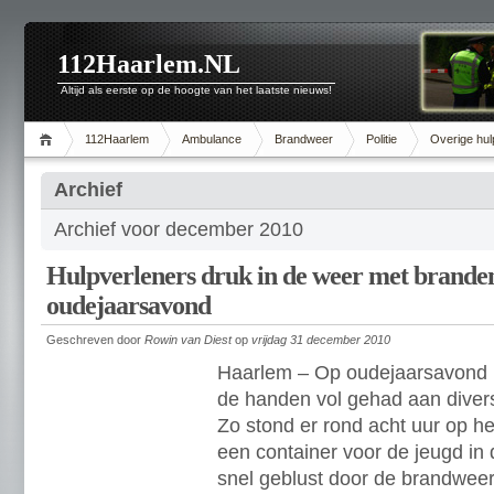
112Haarlem.NL
Altijd als eerste op de hoogte van het laatste nieuws!
112Haarlem
Ambulance
Brandweer
Politie
Overige hul
Archief
Archief voor december 2010
Hulpverleners druk in de weer met brande
oudejaarsavond
Geschreven door
Rowin van Diest
op
vrijdag 31 december 2010
Haarlem – Op oudejaarsavond 
de handen vol gehad aan diver
Zo stond er rond acht uur op h
een container voor de jeugd in
snel geblust door de brandweer