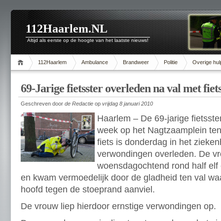
112Haarlem.NL
Altijd als eerste op de hoogte van het laatste nieuws!
112Haarlem
Ambulance
Brandweer
Politie
Overige hul
69-Jarige fietsster overleden na val met fie
Geschreven door
de Redactie
op
vrijdag 8 januari 2010
Haarlem – De 69-jarige fietsst
week op het Nagtzaamplein te
fiets is donderdag in het zieke
verwondingen overleden. De vr
woensdagochtend rond half elf
en kwam vermoedelijk door de gladheid ten val wa
hoofd tegen de stoeprand aanviel.
De vrouw liep hierdoor ernstige verwondingen op.