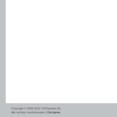
Copyright © 2009-2022 112Haarlem.NL
Alle rechten voorbehouden |
Disclaimer