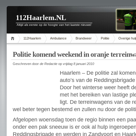
112Haarlem.NL
Altijd als eerste op de hoogte van het laatste nieuws!
112Haarlem
Ambulance
Brandweer
Politie
Overige hul
Politie komend weekend in oranje terreinw
Geschreven door
de Redactie
op
vrijdag 8 januari 2010
Haarlem – De politie zal kome
auto’s van de Reddingsbrigade o
Door het winterse weer heeft d
met het bereiken van lastige p
ligt. De terreinwagens van de r
wel beter tegen bestemd en zullen nu door de polit
Afgelopen woensdag toen de regio binnen een paa
onder een pak sneeuw is er ook al hulp ingeroepe
Reddingsbrigade en werden in Zandvoort en Haar