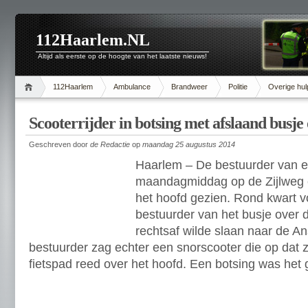
112Haarlem.NL
Altijd als eerste op de hoogte van het laatste nieuws!
112Haarlem
Ambulance
Brandweer
Politie
Overige hul
Scooterrijder in botsing met afslaand busje
Geschreven door
de Redactie
op
maandag 25 augustus 2014
Haarlem – De bestuurder van e
maandagmiddag op de Zijlweg e
het hoofd gezien. Rond kwart vo
bestuurder van het busje over de
rechtsaf wilde slaan naar de Ans
bestuurder zag echter een snorscooter die op dat 
fietspad reed over het hoofd. Een botsing was het