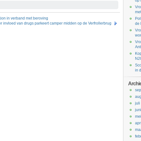
op 
Vro
met
tion in verband met beroving
Pol
 invloed van drugs parkeert camper midden op de Verfrollerbrug
de 
Vro
won
Vro
Ant
Kop
N2
Sco
in 
Archi
se
aug
jul
jun
me
apr
maa
feb