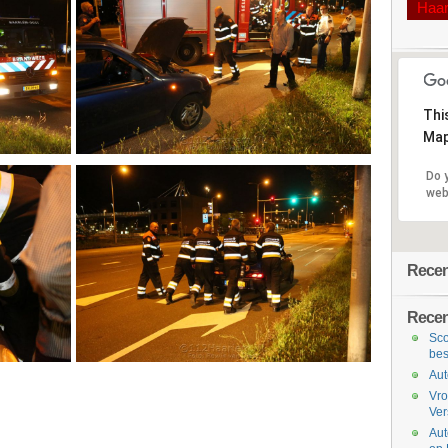
Haa
Thi
Map
Do 
web
Recent
Recen
Sco
bes
Aut
Vro
Ve
Aut