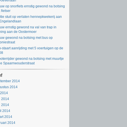
Kleverlaan
uw op snorfiets ernstig gewond na botsing
 fietser
itie stuit op verlaten hennepkwekerij aan
Engelandlaan
uw ernstig gewond na val van trap in
ing aan de Oostermoer
uw gewond na botsing met bus op
oniestraat
-staart aanrijding met 5 voertuigen op de
08
oterrijder gewond na botsing met muurtje
de Spaarnwouderstraat
ef
ptember 2014
ustus 2014
i 2014
i 2014
i 2014
il 2014
rt 2014
ruari 2014