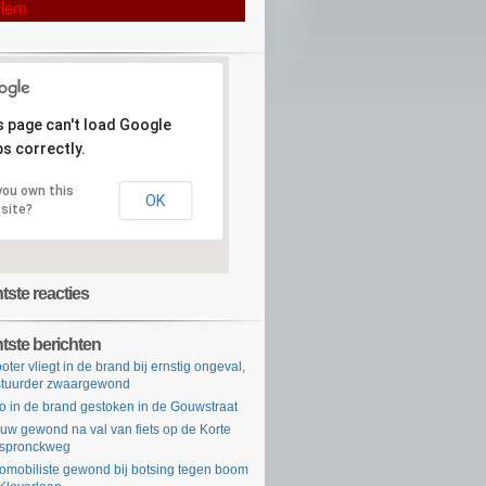
rlem
s page can't load Google
s correctly.
you own this
OK
site?
ste reacties
tste berichten
oter vliegt in de brand bij ernstig ongeval,
tuurder zwaargewond
o in de brand gestoken in de Gouwstraat
uw gewond na val van fiets op de Korte
rspronckweg
omobiliste gewond bij botsing tegen boom