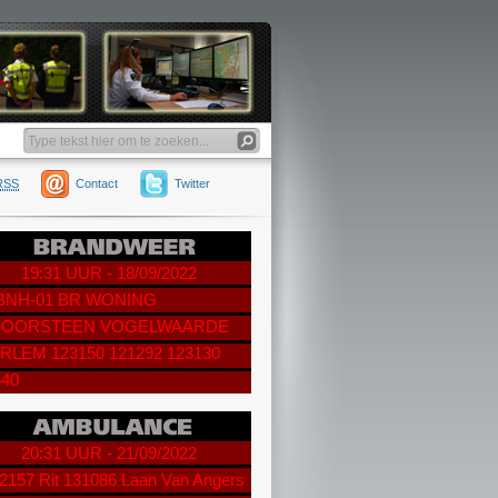
RSS
Contact
Twitter
19:31 UUR - 18/09/2022
 BNH-01 BR WONING
OORSTEEN VOGELWAARDE
RLEM 123150 121292 123130
540
20:31 UUR - 21/09/2022
2157 Rit 131086 Laan Van Angers