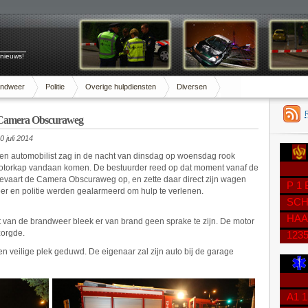
 nieuws!
andweer
Politie
Overige hulpdiensten
Diversen
e Camera Obscuraweg
 juli 2014
en automobilist zag in de nacht van dinsdag op woensdag rook
motorkap vandaan komen. De bestuurder reed op dat moment vanaf de
vaart de Camera Obscuraweg op, en zette daar direct zijn wagen
P 1
eer en politie werden gealarmeerd om hulp te verlenen.
SCH
HAA
 van de brandweer bleek er van brand geen sprake te zijn. De motor
zorgde.
123
 veilige plek geduwd. De eigenaar zal zijn auto bij de garage
A1 1