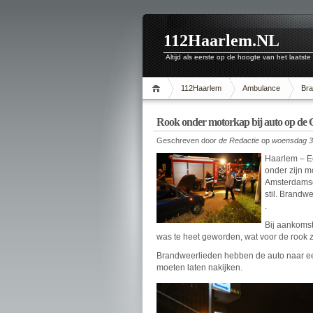
112Haarlem.NL
Altijd als eerste op de hoogte van het laatste
112Haarlem
Ambulance
Br
Rook onder motorkap bij auto op d
Geschreven door
de Redactie
op
woensdag 30
Haarlem – E
onder zijn 
Amsterdamse
stil. Brandw
.
Bij aankomst
was te heet geworden, wat voor de rook 
Brandweerlieden hebben de auto naar een
moeten laten nakijken.