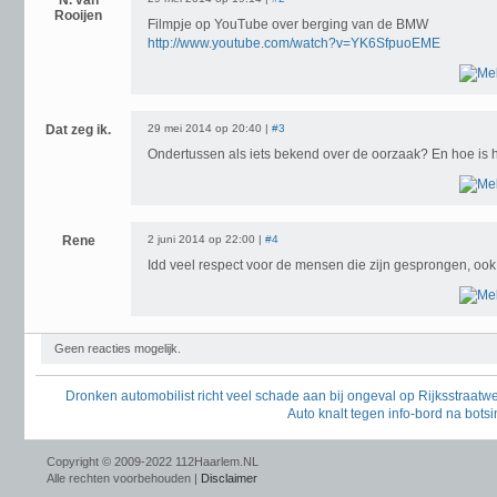
N. van
Rooijen
Filmpje op YouTube over berging van de BMW
http://www.youtube.com/watch?v=YK6SfpuoEME
Dat zeg ik.
29 mei 2014 op 20:40 |
#3
Ondertussen als iets bekend over de oorzaak? En hoe is 
Rene
2 juni 2014 op 22:00 |
#4
Idd veel respect voor de mensen die zijn gesprongen, ook 
Geen reacties mogelijk.
Dronken automobilist richt veel schade aan bij ongeval op Rijksstraatw
Auto knalt tegen info-bord na bot
Copyright © 2009-2022 112Haarlem.NL
Alle rechten voorbehouden |
Disclaimer