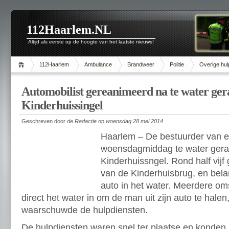
112Haarlem.NL
Altijd als eerste op de hoogte van het laatste nieuws!
112Haarlem
Ambulance
Brandweer
Politie
Overige hul
Automobilist gereanimeerd na te water gera
Kinderhuissingel
Geschreven door
de Redactie
op
woensdag 28 mei 2014
Haarlem – De bestuurder van e
woensdagmiddag te water gera
Kinderhuissngel. Rond half vijf 
van de Kinderhuisbrug, en bel
auto in het water. Meerdere o
direct het water in om de man uit zijn auto te hal
waarschuwde de hulpdiensten.
De hulpdiensten waren snel ter plaatse en konden h