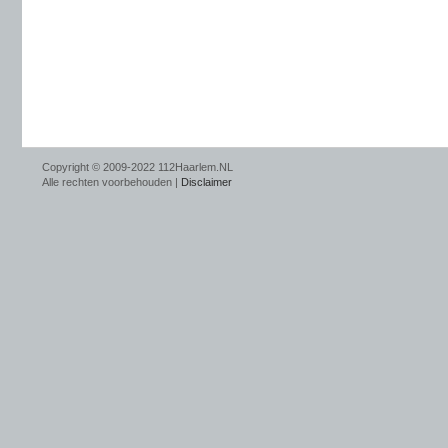
Copyright © 2009-2022 112Haarlem.NL
Alle rechten voorbehouden |
Disclaimer