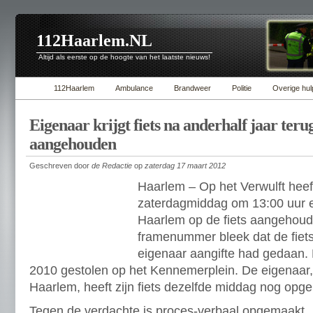
112Haarlem.NL
Altijd als eerste op de hoogte van het laatste nieuws!
112Haarlem
Ambulance
Brandweer
Politie
Overige hul
Eigenaar krijgt fiets na anderhalf jaar teru
aangehouden
Geschreven door
de Redactie
op
zaterdag 17 maart 2012
Haarlem – Op het Verwulft heeft
zaterdagmiddag om 13:00 uur e
Haarlem op de fiets aangehoud
framenummer bleek dat de fiets
eigenaar aangifte had gedaan. 
2010 gestolen op het Kennemerplein. De eigenaar, 
Haarlem, heeft zijn fiets dezelfde middag nog opge
Tegen de verdachte is proces-verbaal opgemaakt.