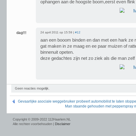
ophangen aan de hoogste boom,eerst even flink
dag!!!
24 april 2011 op 15:59 |
#12
aan een booom binden en dan met een hark ze ru
gat maken in ze maag en ee paar muizen of ratt
binnenuit opeten.
deze gedachtes zijn net zo ziek als die man zelf
Geen reacties mogelijk.
Gevaarlijke asociale weggebruiker probeert automobilist te laten stopp
Man staande gehouden met pepperspray na
Copyright © 2009-2022 112Haarlem.NL
Alle rechten voorbehouden |
Disclaimer