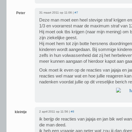
Peter
31 maart 2011 op 11:06 |
#7
Deze man moet een heel stevige straf krijgen en
1/3 en voorarrest maar de maximum straf van 12 
Hij moet ook tbs krijgen (naar mijn mening) om
zijn ziekelijke geest.
Hij moet hem tot zijn botte hersnens doordringe
kinderen wordt aangedaan. Bij sommige kinderen
zelfs in hun volwassenheid dat zij het herbeleve
meer kunnen aangaan of hierdoor kapot aan gaa
Ook moet ik even op de reacties van jajaja en jan b
reacties wel maar wat en hoe jullie reageren ka
nadenken voordat jullie op dit vreselijke berich 
kleintje
2 april 2011 op 11:56 |
#8
ik berijp de reacties van jajaja en jan bik wel wa
die man deed.
ik heb een vraagje aan peter wat zou jij dan doen