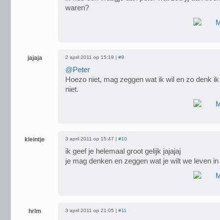
waren?
jajaja
2 april 2011 op 15:19 |
#9
@Peter
Hoezo niet, mag zeggen wat ik wil en zo denk ik e
niet.
kleintje
3 april 2011 op 15:47 |
#10
ik geef je helemaal groot gelijk jajajaj
je mag denken en zeggen wat je wilt we leven in 
hrlm
3 april 2011 op 21:05 |
#11