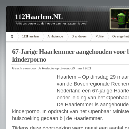
112Haarlem.NL
Altijd als eerste op de hoogte van het laatste nieuws!
112Haarlem
Ambulance
Brandweer
Politie
Overige hul
67-Jarige Haarlemmer aangehouden voor b
kinderporno
Geschreven door
de Redactie
op
dinsdag 29 maart 2011
Haarlem – Op dinsdag 29 maar
van de Bovenregionale Recher
Nederland een 67-jarige Haar
onder leiding van het Openbaar
De Haarlemmer is aangehouden
kinderporno. In opdracht van het Openbaar Ministe
huiszoeking gedaan bij de Haarlemmer.
Tijdens deze doorzoeking werd naast een aantal 