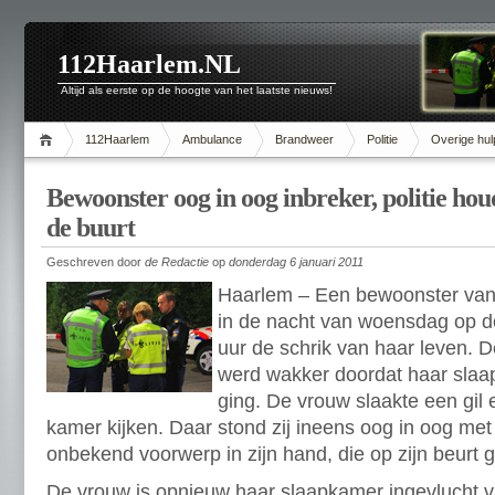
112Haarlem.NL
Altijd als eerste op de hoogte van het laatste nieuws!
112Haarlem
Ambulance
Brandweer
Politie
Overige hul
Bewoonster oog in oog inbreker, politie hou
de buurt
Geschreven door
de Redactie
op
donderdag 6 januari 2011
Haarlem – Een bewoonster van
in de nacht van woensdag op 
uur de schrik van haar leven. D
werd wakker doordat haar slaa
ging. De vrouw slaakte een gil 
kamer kijken. Daar stond zij ineens oog in oog m
onbekend voorwerp in zijn hand, die op zijn beurt g
De vrouw is opnieuw haar slaapkamer ingevlucht va