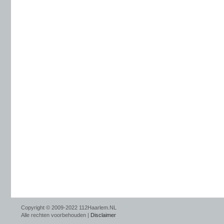
Copyright © 2009-2022 112Haarlem.NL
Alle rechten voorbehouden |
Disclaimer