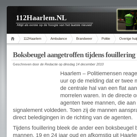
112Haarlem.NL
Altijd als eerste op de hoogte van het laatste nieuws!
112Haarlem
Ambulance
Brandweer
Politie
Overige hul
Boksbeugel aangetroffen tijdens fouillerin
Geschreven door
de Redactie
op
dinsdag 14 december 2010
Haarlem – Politiemensen reag
uur op de melding dat er twee
de centrale hal van een flat aa
morrelen waren. In de directe
agenten twee mannen, die aan
signalement voldeden. Toen zij de mannen aanspra
direct beledigingen in de richting van de agenten.
Tijdens fouillering bleek de ander een boksbeugel b
mannen, 19 en 24 jaar oud en afkomstig uit Haarl