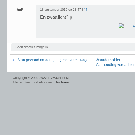
hoi!!!
18 september 2010 op 23:47 |
#4
En zwaailicht?:p
Geen reacties mogelijk.
Man gewond na aanrijding met vrachtwagen in Waarderpolder
Aanhouding verdachten
Copyright © 2009-2022 112Haarlem.NL
Alle rechten voorbehouden |
Disclaimer