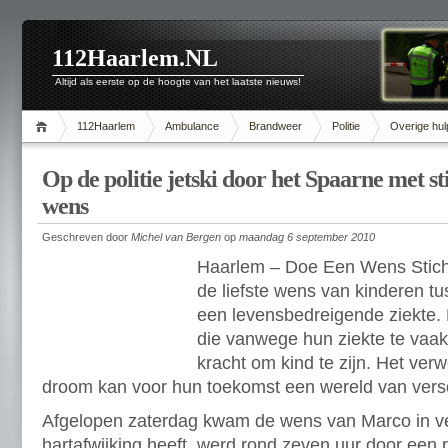
112Haarlem.NL
Altijd als eerste op de hoogte van het laatste nieuws!
112Haarlem
Ambulance
Brandweer
Politie
Overige hul
Op de politie jetski door het Spaarne met s
wens
Geschreven door
Michel van Bergen
op
maandag 6 september 2010
Haarlem – Doe Een Wens Sticht
de liefste wens van kinderen tu
een levensbedreigende ziekte. 
die vanwege hun ziekte te vaak 
kracht om kind te zijn. Het ver
droom kan voor hun toekomst een wereld van vers
Afgelopen zaterdag kwam de wens van Marco in ver
hartafwijking heeft, werd rond zeven uur door een po