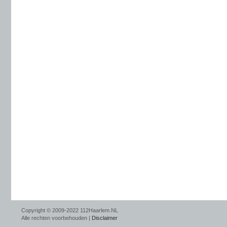
Copyright © 2009-2022 112Haarlem.NL
Alle rechten voorbehouden |
Disclaimer