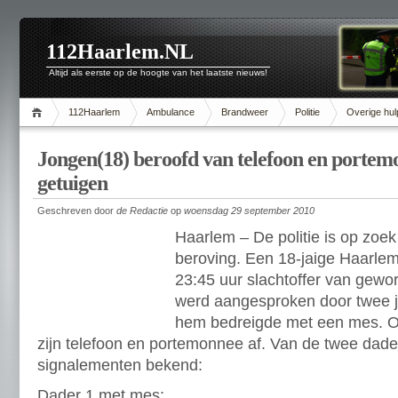
112Haarlem.NL
Altijd als eerste op de hoogte van het laatste nieuws!
112Haarlem
Ambulance
Brandweer
Politie
Overige hul
Jongen(18) beroofd van telefoon en portemo
getuigen
Geschreven door
de Redactie
op
woensdag 29 september 2010
Haarlem – De politie is op zoe
beroving. Een 18-jaige Haarle
23:45 uur slachtoffer van gewo
werd aangesproken door twee 
hem bedreigde met een mes. Ond
zijn telefoon en portemonnee af. Van de twee dade
signalementen bekend:
Dader 1 met mes: