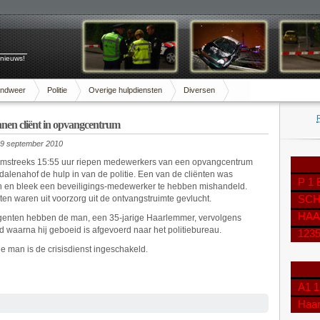
 nieuws!
andweer
Politie
Overige hulpdiensten
Diversen
nnen cliënt in opvangcentrum
9 september 2010
mstreeks 15:55 uur riepen medewerkers van een opvangcentrum
alenahof de hulp in van de politie. Een van de cliënten was
P 1
 en bleek een beveiligings-medewerker te hebben mishandeld.
ten waren uit voorzorg uit de ontvangstruimte gevlucht.
SCH
HAA
agenten hebben de man, een 35-jarige Haarlemmer, vervolgens
 waarna hij geboeid is afgevoerd naar het politiebureau.
123
e man is de crisisdienst ingeschakeld.
A1 1
Haa