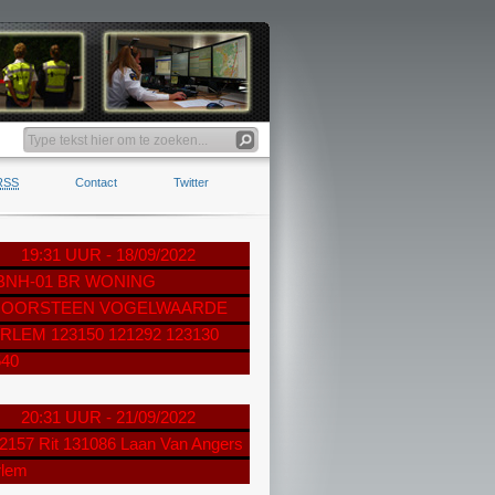
RSS
Contact
Twitter
19:31 UUR - 18/09/2022
 BNH-01 BR WONING
OORSTEEN VOGELWAARDE
RLEM 123150 121292 123130
540
20:31 UUR - 21/09/2022
2157 Rit 131086 Laan Van Angers
rlem