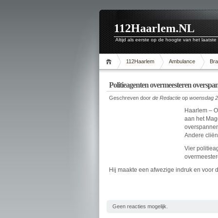
112Haarlem.NL
Altijd als eerste op de hoogte van het laatste
112Haarlem
Ambulance
Br
Politieagenten overmeesteren overspa
Geschreven door
de Redactie
op
woensdag 2
Haarlem – O
aan het Magd
overspannen
Andere cliën
Vier politie
overmeesterd
Hij maakte een afwezige indruk en voor d
Geen reacties mogelijk.