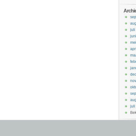
Archi
se
aug
jul
jun
me
apr
maa
feb
jan
de
no
okt
se
aug
jul
Bek