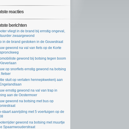
ste reacties
tste berichten
oter vliegt in de brand bij ernstig ongeval,
tuurder zwaargewond
o in de brand gestoken in de Gouwstraat
uw gewond na val van fiets op de Korte
rspronckweg
omobiliste gewond bij botsing tegen boom
Kleverlaan
uw op snorfiets ernstig gewond na botsing
 fietser
itie stuit op verlaten hennepkwekerij aan
Engelandlaan
uw ernstig gewond na val van trap in
ing aan de Oostermoer
uw gewond na botsing met bus op
oniestraat
-staart aanrijding met 5 voertuigen op de
08
oterrijder gewond na botsing met muurtje
de Spaarnwouderstraat