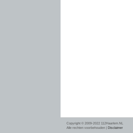
Copyright © 2009-2022 112Haarlem.NL
Alle rechten voorbehouden |
Disclaimer