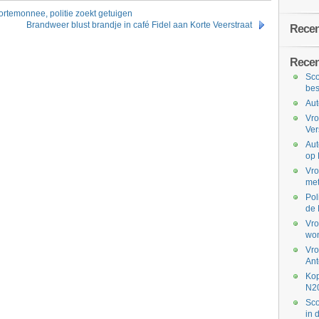
ortemonnee, politie zoekt getuigen
Brandweer blust brandje in café Fidel aan Korte Veerstraat
Recent
Recen
Sco
bes
Aut
Vro
Ve
Aut
op 
Vro
met
Pol
de 
Vro
won
Vro
Ant
Kop
N2
Sco
in 