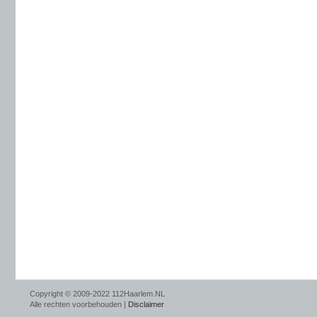
Copyright © 2009-2022 112Haarlem.NL
Alle rechten voorbehouden |
Disclaimer