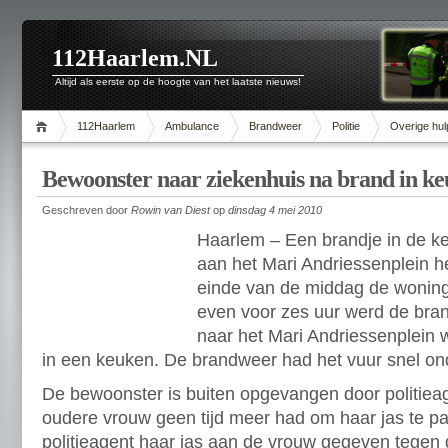
112Haarlem.NL
Altijd als eerste op de hoogte van het laatste nieuws!
112Haarlem
Ambulance
Brandweer
Politie
Overige hul
Bewoonster naar ziekenhuis na brand in k
Geschreven door
Rowin van Diest
op
dinsdag 4 mei 2010
Haarlem – Een brandje in de k
aan het Mari Andriessenplein h
einde van de middag de woning
even voor zes uur werd de br
naar het Mari Andriessenplein
in een keuken. De brandweer had het vuur snel ond
De bewoonster is buiten opgevangen door politie
oudere vrouw geen tijd meer had om haar jas te p
politieagent haar jas aan de vrouw gegeven tegen