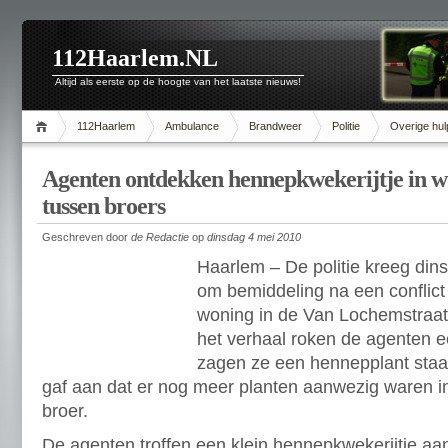
112Haarlem.NL
Altijd als eerste op de hoogte van het laatste nieuws!
112Haarlem
Ambulance
Brandweer
Politie
Overige hul
Agenten ontdekken hennepkwekerijtje in wo
tussen broers
Geschreven door
de Redactie
op
dinsdag 4 mei 2010
Haarlem – De politie kreeg di
om bemiddeling na een conflict
woning in de Van Lochemstraat.
het verhaal roken de agenten 
zagen ze een hennepplant staa
gaf aan dat er nog meer planten aanwezig waren i
broer.
De agenten troffen een klein hennepkwekerijtje aa