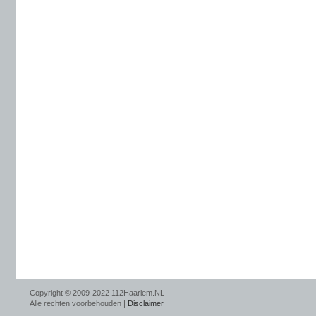
Copyright © 2009-2022 112Haarlem.NL
Alle rechten voorbehouden |
Disclaimer