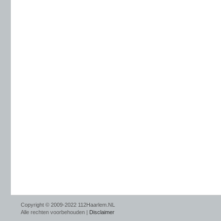
Copyright © 2009-2022 112Haarlem.NL
Alle rechten voorbehouden |
Disclaimer