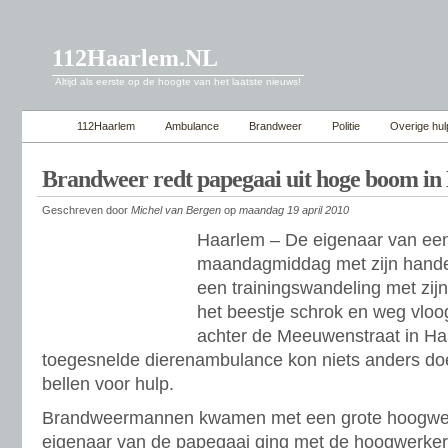
112Haarlem.NL
Altijd als eerste op de hoogte van het laatste nieuws!
112Haarlem
Ambulance
Brandweer
Politie
Overige hul
Brandweer redt papegaai uit hoge boom i
Geschreven door
Michel van Bergen
op
maandag 19 april 2010
Haarlem – De eigenaar van een
maandagmiddag met zijn handen
een trainingswandeling met zijn
het beestje schrok en weg vlo
achter de Meeuwenstraat in Ha
toegesnelde dierenambulance kon niets anders do
bellen voor hulp.
Brandweermannen kwamen met een grote hoogwerk
eigenaar van de papegaai ging met de hoogwerke