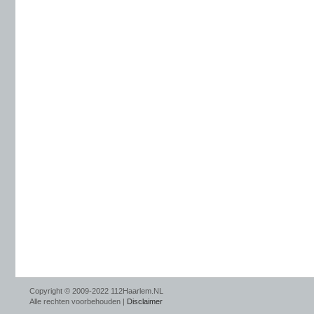
Copyright © 2009-2022 112Haarlem.NL
Alle rechten voorbehouden |
Disclaimer