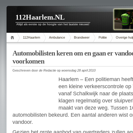
112Haarlem.NL
Altijd als eerste op de hoogte van het laatste nieuws!
112Haarlem
Ambulance
Brandweer
Politie
Overige hul
Automobilisten keren om en gaan er vandoo
voorkomen
Geschreven door
de Redactie
op
woensdag 28 april 2010
Haarlem – Een politieman heef
een kleine verkeerscontrole op 
vanaf Schalkwijk naar de plaat
klagen regelmatig over sluipverk
maakt van deze weg. Tussen 16
automobilisten bekeurd. Een aantal anderen wist o
vandoor.
Gezien het grote aanbod van overtreders zullen a