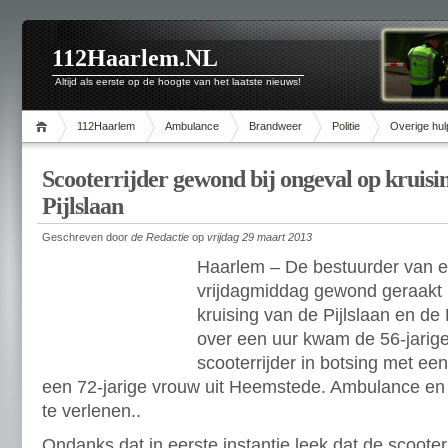
112Haarlem.NL
Altijd als eerste op de hoogte van het laatste nieuws!
112Haarlem
Ambulance
Brandweer
Politie
Overige hul
Scooterrijder gewond bij ongeval op kruisin
Pijlslaan
Geschreven door
de Redactie
op
vrijdag 29 maart 2013
Haarlem – De bestuurder van e
vrijdagmiddag gewond geraakt 
kruising van de Pijlslaan en d
over een uur kwam de 56-jarig
scooterrijder in botsing met ee
een 72-jarige vrouw uit Heemstede. Ambulance en p
te verlenen.
.
Ondanks dat in eerste instantie leek dat de scooter