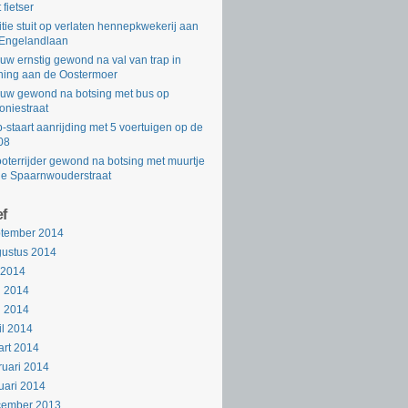
 fietser
itie stuit op verlaten hennepkwekerij aan
Engelandlaan
uw ernstig gewond na val van trap in
ing aan de Oostermoer
uw gewond na botsing met bus op
oniestraat
-staart aanrijding met 5 voertuigen op de
08
oterrijder gewond na botsing met muurtje
de Spaarnwouderstraat
ef
ptember 2014
ustus 2014
i 2014
i 2014
i 2014
il 2014
rt 2014
ruari 2014
uari 2014
cember 2013