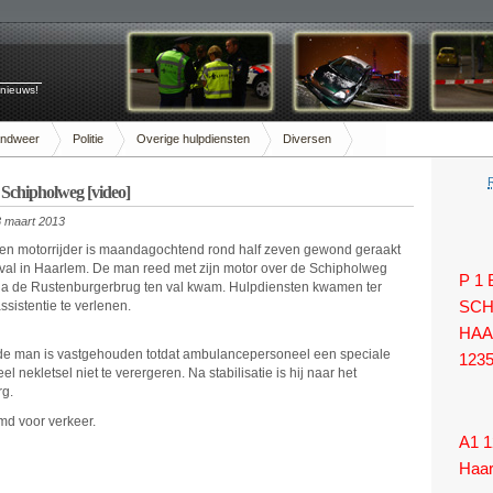
 nieuws!
andweer
Politie
Overige hulpdiensten
Diversen
 Schipholweg [video]
 maart 2013
en motorrijder is maandagochtend rond half zeven gewond geraakt
val in Haarlem. De man reed met zijn motor over de Schipholweg
P 1
 na de Rustenburgerbrug ten val kwam. Hulpdiensten kwamen ter
ssistentie te verlenen.
SCH
HAA
de man is vastgehouden totdat ambulancepersoneel een speciale
123
ekletsel niet te verergeren. Na stabilisatie is hij naar het
rg.
md voor verkeer.
A1 1
Haa