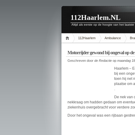
112Haarlem.NL
Altijd als eerste op de hoogte van het laatste
112Haarlem
Ambulance
Br
Motorrijder gewond bij ongeval op de
Geschreven door
de Redactie
op
maandag 18
Haarlem – E
bij een onge
toen hij net
plaatse om a
.
De nek van 
nekkraag om hadden gedaan om eventueel n
ziekenhuis overgebracht voor verdere zo
Door het ongeval was een rijbaan gestre