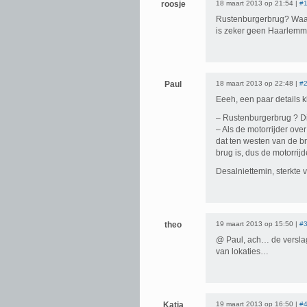
roosje
18 maart 2013 op 21:54 |
#
Rustenburgerbrug? Waar
is zeker geen Haarlemm
Paul
18 maart 2013 op 22:48 |
#
Eeeh, een paar details k
– Rustenburgerbrug ? Di
– Als de motorrijder ove
dat ten westen van de bru
brug is, dus de motorri
Desalniettemin, sterkte 
theo
19 maart 2013 op 15:50 |
#
@ Paul, ach… de verslag
van lokaties…
Katja
19 maart 2013 op 16:50 |
#