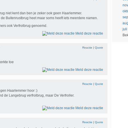
no
okt
rug niet kent dan ben je zeker ook geen Haarlemmer.
se
eel de Buitenrustbrug heet maar soms heeft iets meerdere namen.
aug
mers ook Verfrolbrug genoemd.
jul
Meld deze reactie
Bek
5
Reactie
|
Quote
terkte toe
Meld deze reactie
6
Reactie
|
Quote
ogen Haarlemmer hoor :)
 de Langebrug verfrolbrug, maar De Verfroller.
Meld deze reactie
7
Reactie
|
Quote