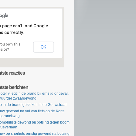
s page can't load Google
s correctly.
you own this
OK
site?
ste reacties
tste berichten
oter vliegt in de brand bij ernstig ongeval,
tuurder zwaargewond
o in de brand gestoken in de Gouwstraat
uw gewond na val van fiets op de Korte
rspronckweg
omobiliste gewond bij botsing tegen boom
Kleverlaan
uw op snorfiets ernstig gewond na botsing