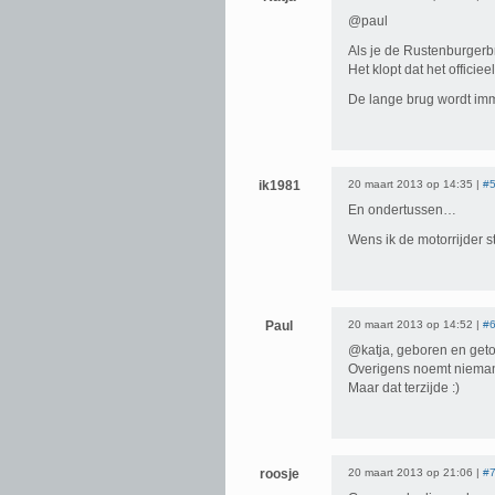
@paul
Als je de Rustenburgerb
Het klopt dat het offici
De lange brug wordt im
ik1981
20 maart 2013 op 14:35 |
#
En ondertussen…
Wens ik de motorrijder s
Paul
20 maart 2013 op 14:52 |
#
@katja, geboren en get
Overigens noemt niemand
Maar dat terzijde :)
roosje
20 maart 2013 op 21:06 |
#