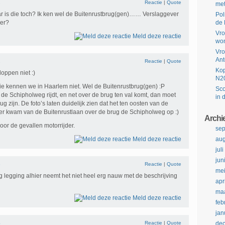
1
Reactie
|
Quote
met
 is die toch? Ik ken wel de Buitenrustbrug(gen)…… Verslaggever
Pol
er?
de 
Vro
Meld deze reactie
won
Vro
Ant
2
Reactie
|
Quote
Kop
loppen niet :)
N2
e kennen we in Haarlem niet. Wel de Buitenrustbrug(gen) :P
Sco
r de Schipholweg rijdt, en net over de brug ten val komt, dan moet
in 
g zijn. De foto’s laten duidelijk zien dat het ten oosten van de
jder kwam van de Buitenrustlaan over de brug de Schipholweg op :)
Archi
voor de gevallen motorrijder.
se
Meld deze reactie
aug
jul
jun
3
Reactie
|
Quote
me
 legging alhier neemt het niet heel erg nauw met de beschrijving
apr
maa
Meld deze reactie
feb
jan
4
Reactie
|
Quote
de