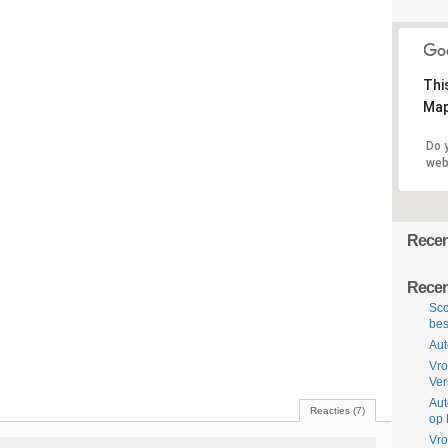
Thi
Map
Do 
web
Recent
Recen
Sco
bes
Aut
Vro
Ve
Aut
Reacties (7)
op 
Vro