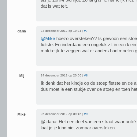
als je 20KM p/u rijdt. Zo lang is ‘ie namelijk niet.
dat is wat telt.
dana
23 december 2012 op 19:24 |
#7
@Mike
hoezo oversteken?? Is gewoon een stoep
fietste. En inderdaad een ongeluk zit in een klein 
makkelijk te zeggen wat er anders had moeten 
Mij
24 december 2012 op 20:56 |
#8
Ik denk dat het kindje op de stoep fietste en de a
dus moet ie een stukje over de stoep en toen het
Mike
25 december 2012 op 09:46 |
#9
@ dana: Het een deel van een straat waar auto’s 
laat je je kind niet zomaar oversteken.