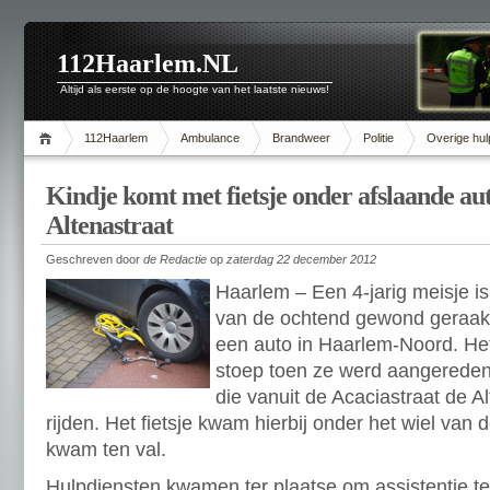
112Haarlem.NL
Altijd als eerste op de hoogte van het laatste nieuws!
112Haarlem
Ambulance
Brandweer
Politie
Overige hul
Kindje komt met fietsje onder afslaande aut
Altenastraat
Geschreven door
de Redactie
op
zaterdag 22 december 2012
Haarlem – Een 4-jarig meisje i
van de ochtend gewond geraakt
een auto in Haarlem-Noord. Het
stoep toen ze werd aangereden
die vanuit de Acaciastraat de A
rijden. Het fietsje kwam hierbij onder het wiel van 
kwam ten val.
Hulpdiensten kwamen ter plaatse om assistentie te