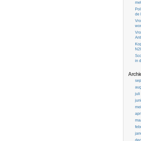
met
Pol
de 
Vro
won
Vro
Ant
Kop
N2
Sco
in 
Archi
se
aug
jul
jun
me
apr
maa
feb
jan
de