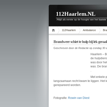
112Haarlem.NL
Altijd als eerste op de hoogte van het laatste
112Haarlem
Ambulance
Br
Brandweer schiet te hulp bij lek gera
Geschreven door
de Redactie
op
zondag 30 
Haarlem – B
de hulpdien
was door het
was. De bra
.
Met enkele 
langzaamaan recht kwam te liggen. Het lek
gerepareerd worden.
Fotografie:
Rowin van Diest