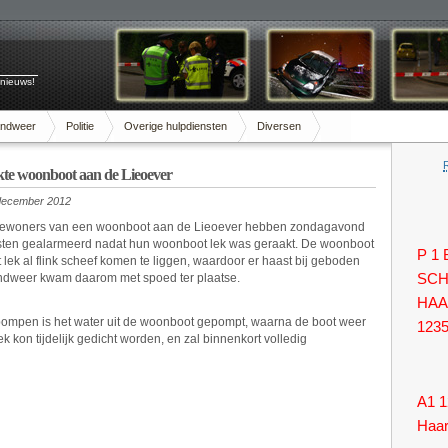
 nieuws!
andweer
Politie
Overige hulpdiensten
Diversen
akte woonboot aan de Lieoever
december 2012
ewoners van een woonboot aan de Lieoever hebben zondagavond
sten gealarmeerd nadat hun woonboot lek was geraakt. De woonboot
P 1
 lek al flink scheef komen te liggen, waardoor er haast bij geboden
ndweer kwam daarom met spoed ter plaatse.
SCH
HAA
pompen is het water uit de woonboot gepompt, waarna de boot weer
123
 kon tijdelijk gedicht worden, en zal binnenkort volledig
A1 1
Haa