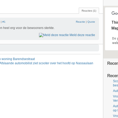
Reacties (1)
 |
#1
Reactie
|
Quote
Thi
 heel erg voor de bewooners sterkte.
Map
Meld deze reactie
Do 
web
in woning Barendsestraat
Recent
Afslaande automobilist ziet scooter over het hoofd op Nassaulaan
Recen
Sco
bes
Aut
Vro
Ve
Aut
op 
Vro