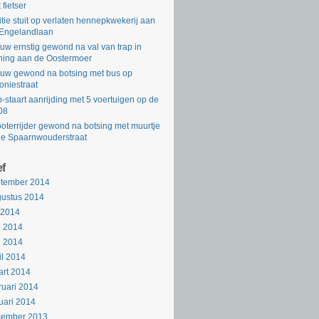
 fietser
itie stuit op verlaten hennepkwekerij aan
Engelandlaan
uw ernstig gewond na val van trap in
ing aan de Oostermoer
uw gewond na botsing met bus op
oniestraat
-staart aanrijding met 5 voertuigen op de
08
oterrijder gewond na botsing met muurtje
de Spaarnwouderstraat
ef
ptember 2014
ustus 2014
i 2014
i 2014
i 2014
il 2014
rt 2014
ruari 2014
uari 2014
cember 2013