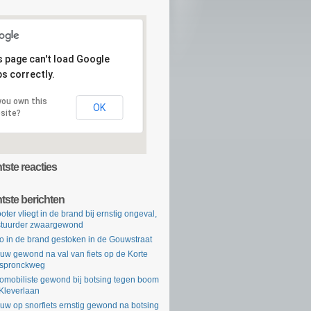
s page can't load Google
s correctly.
you own this
OK
site?
ste reacties
tste berichten
oter vliegt in de brand bij ernstig ongeval,
tuurder zwaargewond
o in de brand gestoken in de Gouwstraat
uw gewond na val van fiets op de Korte
rspronckweg
omobiliste gewond bij botsing tegen boom
Kleverlaan
uw op snorfiets ernstig gewond na botsing