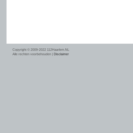
Copyright © 2009-2022 112Haarlem.NL
Alle rechten voorbehouden |
Disclaimer