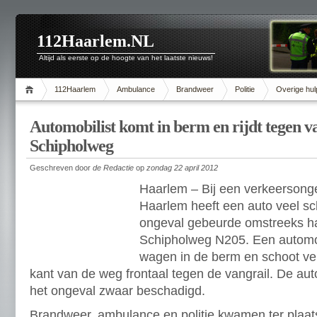
112Haarlem.NL
Altijd als eerste op de hoogte van het laatste nieuws!
112Haarlem
Ambulance
Brandweer
Politie
Overige hul
Automobilist komt in berm en rijdt tegen v
Schipholweg
Geschreven door
de Redactie
op
zondag 22 april 2012
Haarlem – Bij een verkeersong
Haarlem heeft een auto veel s
ongeval gebeurde omstreeks ha
Schipholweg N205. Een automob
wagen in de berm en schoot ve
kant van de weg frontaal tegen de vangrail. De aut
het ongeval zwaar beschadigd.
Brandweer, ambulance en politie kwamen ter plaats