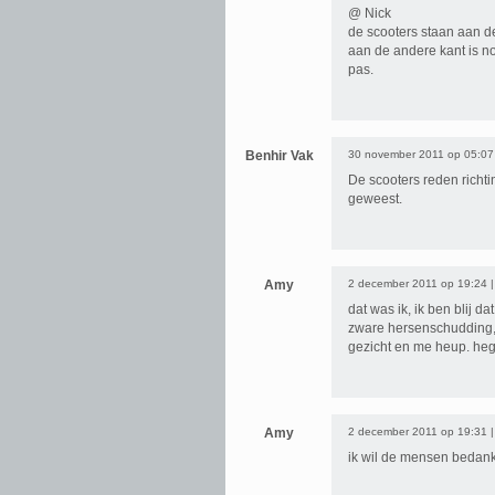
@ Nick
de scooters staan aan d
aan de andere kant is n
pas.
Benhir Vak
30 november 2011 op 05:07
De scooters reden richti
geweest.
Amy
2 december 2011 op 19:24 
dat was ik, ik ben blij d
zware hersenschudding,
gezicht en me heup. heg
Amy
2 december 2011 op 19:31 
ik wil de mensen bedan