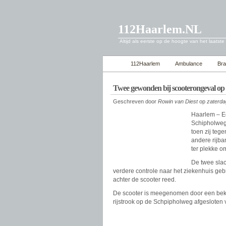
112Haarlem.NL
Altijd als eerste op de hoogte van het laatste
112Haarlem
Ambulance
Br
Twee gewonden bij scooterongeval op
Geschreven door
Rowin van Diest
op
zaterd
Haarlem – E
Schipholweg
toen zij teg
andere rijb
ter plekke o
De twee slac
verdere controle naar het ziekenhuis geb
achter de scooter reed.
De scooter is meegenomen door een bekend
rijstrook op de Schpipholweg afgesloten v