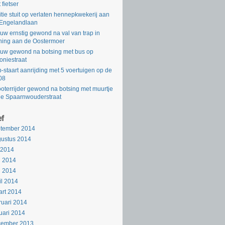
 fietser
itie stuit op verlaten hennepkwekerij aan
Engelandlaan
uw ernstig gewond na val van trap in
ing aan de Oostermoer
uw gewond na botsing met bus op
oniestraat
-staart aanrijding met 5 voertuigen op de
08
oterrijder gewond na botsing met muurtje
de Spaarnwouderstraat
ef
ptember 2014
ustus 2014
i 2014
i 2014
i 2014
il 2014
rt 2014
ruari 2014
uari 2014
cember 2013