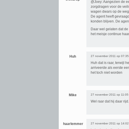
@Joey: Aangezien de ee
zorgdragen voor de veili
wagen dwars op de weg te
De agent heeft gevraagd 
konden blijven. De agent
Daar wel gelaten dat de 
het meisje continue haar
Huh
27 november 2011 op 07:35
Huh dat is raar, terwijl 
arriveerde als eerste ee
het toch niet worden
Mike
27 november 2011 op 11:05
Wel raar dat hij daar rij
haarlemmer
27 november 2011 op 14:02