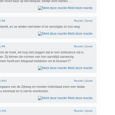
ter hoort daar op het fietspad. beetje dom dames…..
Meld deze reactie
 |
#8
Reactie
|
Quote
tankt, en ze wisten niet beter of ze vervolgde zo hun weg
Meld deze reactie
 |
#9
Reactie
|
Quote
 om de hoek, wil nog niet zeggen dat er een ambuance vrij is.
ger. Zij binnen de normen van hun aanrijtijd aanwezig.
eer heeft een fotograaf middelen om te blussen??
Meld deze reactie
 |
#10
Reactie
|
Quote
gaans van de Zijlweg en moeten inderdaad even een stukje
u eenmaal en is niet te voorkomen
Meld deze reactie
 |
#11
Reactie
|
Quote