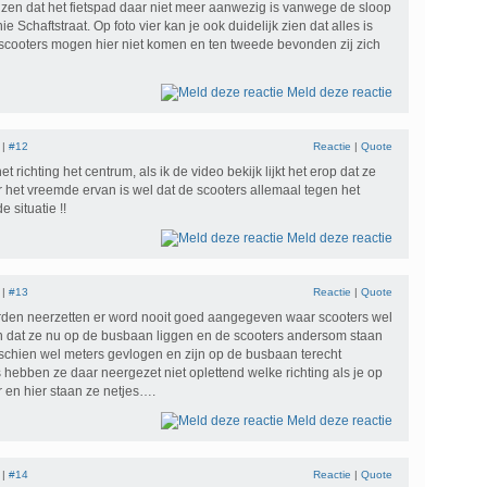
jzen dat het fietspad daar niet meer aanwezig is vanwege de sloop
e Schaftstraat. Op foto vier kan je ook duidelijk zien dat alles is
scooters mogen hier niet komen en ten tweede bevonden zij zich
Meld deze reactie
 |
#12
Reactie
|
Quote
 het richting het centrum, als ik de video bekijk lijkt het erop dat ze
r het vreemde ervan is wel dat de scooters allemaal tegen het
 situatie !!
Meld deze reactie
 |
#13
Reactie
|
Quote
rden neerzetten er word nooit goed aangegeven waar scooters wel
En dat ze nu op de busbaan liggen en de scooters andersom staan
schien wel meters gevlogen en zijn op de busbaan terecht
hebben ze daar neergezet niet oplettend welke richting als je op
er en hier staan ze netjes….
Meld deze reactie
 |
#14
Reactie
|
Quote