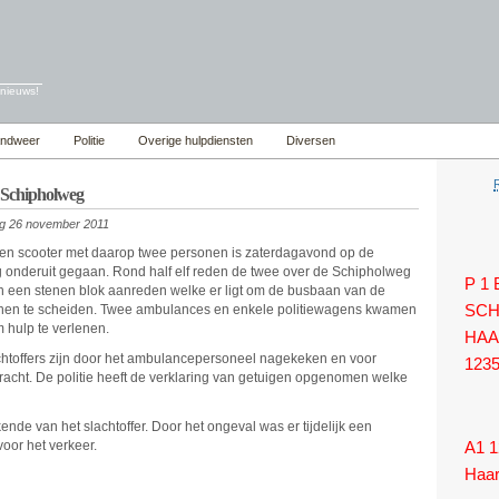
 nieuws!
andweer
Politie
Overige hulpdiensten
Diversen
 Schipholweg
ag 26 november 2011
en scooter met daarop twee personen is zaterdagavond op de
 onderuit gegaan. Rond half elf reden de twee over de Schipholweg
P 1
en een stenen blok aanreden welke er ligt om de busbaan van de
anen te scheiden. Twee ambulances en enkele politiewagens kwamen
SCH
m hulp te verlenen.
HAA
htoffers zijn door het ambulancepersoneel nagekeken en voor
123
racht. De politie heeft de verklaring van getuigen opgenomen welke
e van het slachtoffer. Door het ongeval was er tijdelijk een
oor het verkeer.
A1 1
Haa