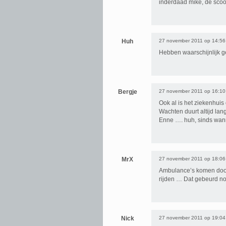
inderdaad mike, de scoo
Huh
27 november 2011 op 14:56
Hebben waarschijnlijk ge
Bergje
27 november 2011 op 16:10
Ook al is het ziekenhuis
Wachten duurt altijd lan
Enne …. huh, sinds wann
MrX
27 november 2011 op 18:06
Ambulance’s komen door
rijden … Dat gebeurd no
Nick
27 november 2011 op 19:04