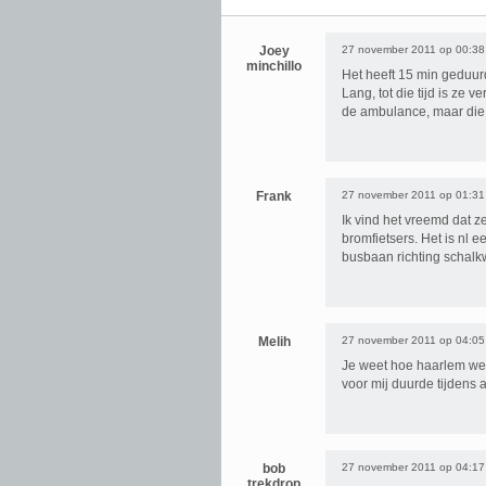
Joey
27 november 2011 op 00:38
minchillo
Het heeft 15 min geduur
Lang, tot die tijd is ze 
de ambulance, maar die 
Frank
27 november 2011 op 01:31
Ik vind het vreemd dat z
bromfietsers. Het is nl
busbaan richting schalk
Melih
27 november 2011 op 04:05
Je weet hoe haarlem we
voor mij duurde tijdens 
bob
27 november 2011 op 04:17
trekdrop