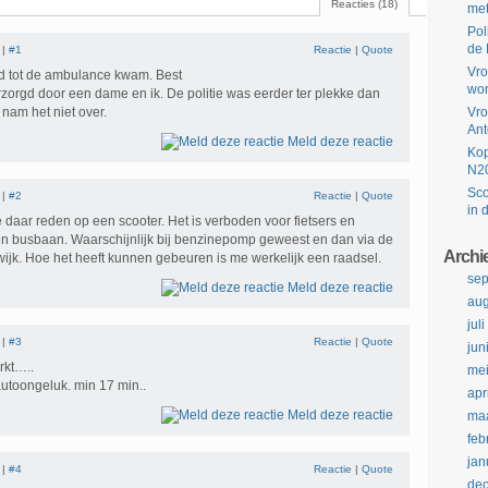
Reacties (18)
met
Pol
de 
 |
#1
Reactie
|
Quote
Vro
d tot de ambulance kwam. Best
won
verzorgd door een dame en ik. De politie was eerder ter plekke dan
nam het niet over.
Vro
Ant
Meld deze reactie
Kop
N2
Sco
 |
#2
Reactie
|
Quote
in 
e daar reden op een scooter. Het is verboden voor fietsers en
 een busbaan. Waarschijnlijk bij benzinepomp geweest en dan via de
Archi
wijk. Hoe het heeft kunnen gebeuren is me werkelijk een raadsel.
se
Meld deze reactie
aug
jul
 |
#3
Reactie
|
Quote
jun
rkt…..
me
autoongeluk. min 17 min..
apr
Meld deze reactie
maa
feb
jan
 |
#4
Reactie
|
Quote
de