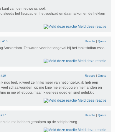
e kant van de nieuwe school.
og steeds het fietspad en het voetpad en daarna komen de hekken
Meld deze reactie
 |
#15
Reactie
|
Quote
ng Amsterdam. Ze waren voor het ongeval bij het tank station esso
Meld deze reactie
|
#16
Reactie
|
Quote
at ik nog leef, ik weet zelf niks meer van het ongeluk, ik heb een
 veel schaafwonden, op me knie me elleboog en me handen en
ting in me ellleboog. maar ik genees goed en snel gelukkig
Meld deze reactie
|
#17
Reactie
|
Quote
ken die me hebben geholpen op de schipholweg.
Meld deze reactie