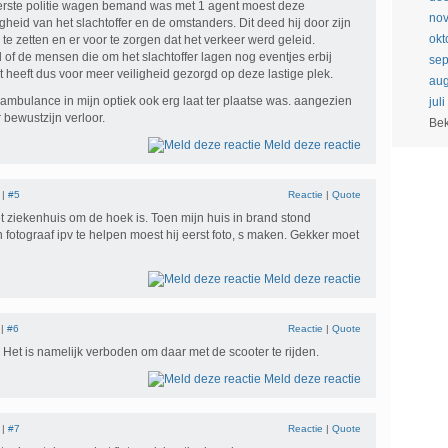
rste politie wagen bemand was met 1 agent moest deze
no
gheid van het slachtoffer en de omstanders. Dit deed hij door zijn
okt
 zetten en er voor te zorgen dat het verkeer werd geleid.
of de mensen die om het slachtoffer lagen nog eventjes erbij
se
 heeft dus voor meer veiligheid gezorgd op deze lastige plek.
aug
ambulance in mijn optiek ook erg laat ter plaatse was. aangezien
jul
 bewustzijn verloor.
Bek
Meld deze reactie
 |
#5
Reactie
|
Quote
het ziekenhuis om de hoek is. Toen mijn huis in brand stond
n fotograaf ipv te helpen moest hij eerst foto, s maken. Gekker moet
Meld deze reactie
 |
#6
Reactie
|
Quote
d. Het is namelijk verboden om daar met de scooter te rijden.
Meld deze reactie
 |
#7
Reactie
|
Quote