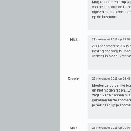
Mag ik iedereen erop wi
van de flats aan de Hanni
afgezet met hekken. De 
op de busbaan.
Nick
27 november 2011 op 19:08
Als ik de foto’s bekijk is
richting snelweg is. Maa
verkeer in staan. Vreemde
Roozie.
27 november 2011 op 23:49
Moeten ze duidelijke bo
en niet mogen rijden.. 
zegt niks ze hebben mis
gekomen en de scooters 
je bek gaat ligt je scoot
Mike
28 november 2011 op 00:06