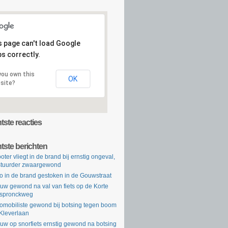
s page can't load Google
s correctly.
you own this
OK
site?
ste reacties
tste berichten
oter vliegt in de brand bij ernstig ongeval,
tuurder zwaargewond
o in de brand gestoken in de Gouwstraat
uw gewond na val van fiets op de Korte
rspronckweg
omobiliste gewond bij botsing tegen boom
Kleverlaan
uw op snorfiets ernstig gewond na botsing