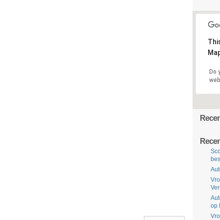
Thi
Map
Do 
web
Recent
Recen
Sco
bes
Aut
Vro
Ve
Aut
op 
Vro