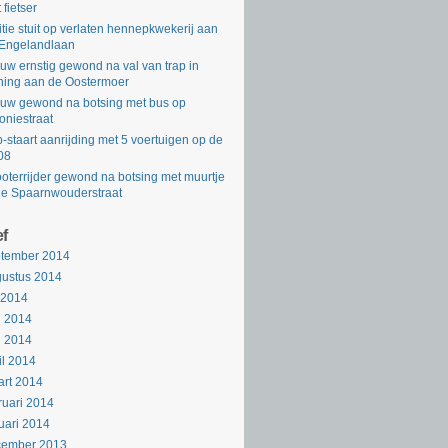
 fietser
itie stuit op verlaten hennepkwekerij aan
Engelandlaan
uw ernstig gewond na val van trap in
ing aan de Oostermoer
uw gewond na botsing met bus op
oniestraat
-staart aanrijding met 5 voertuigen op de
08
oterrijder gewond na botsing met muurtje
de Spaarnwouderstraat
ef
ptember 2014
ustus 2014
i 2014
i 2014
i 2014
il 2014
rt 2014
ruari 2014
uari 2014
cember 2013