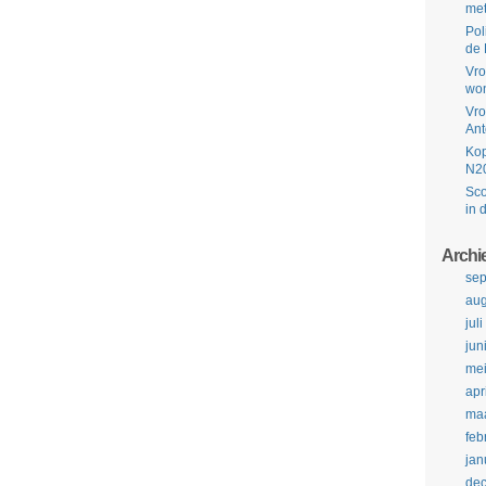
met
Pol
de 
Vro
won
Vro
Ant
Kop
N2
Sco
in 
Archi
se
aug
jul
jun
me
apr
maa
feb
jan
de