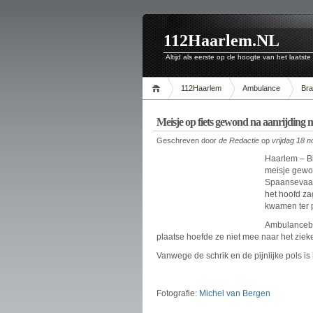
112Haarlem.NL
Altijd als eerste op de hoogte van het laatste
112Haarlem
Ambulance
Br
Meisje op fiets gewond na aanrijding 
Geschreven door
de Redactie
op
vrijdag 18 
Haarlem – B
meisje gewon
Spaansevaart
het hoofd za
kwamen ter p
Ambulancebr
plaatse hoefde ze niet mee naar het ziek
Vanwege de schrik en de pijnlijke pols is 
Fotografie:
Michel van Bergen