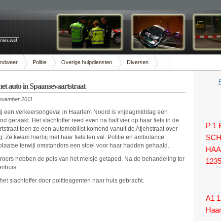
 nieuws!
andweer
Politie
Overige hulpdiensten
Diversen
met auto in Spaansevaartstraat
november 2011
ij een verkeersongeval in Haarlem Noord is vrijdagmiddag een
d geraakt. Het slachtoffer reed even na half vier op haar fiets in de
P 1
straat toen ze een automobilist komend vanuit de Atjehstraat over
g. Ze kwam hierbij met haar fiets ten val. Politie en ambulance
SCH
laatse terwijl omstanders een stoel voor haar hadden gehaald.
HAA
oers hebben de pols van het meisje getaped. Na de behandeling ter
123
enhuis.
het slachtoffer door politieagenten naar huis gebracht.
A1 1
Haa