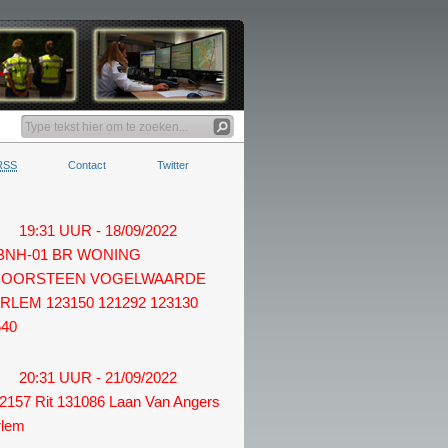
RSS
Contact
Twitter
19:31 UUR - 18/09/2022
 BNH-01 BR WONING
OORSTEEN VOGELWAARDE
RLEM 123150 121292 123130
540
20:31 UUR - 21/09/2022
2157 Rit 131086 Laan Van Angers
rlem