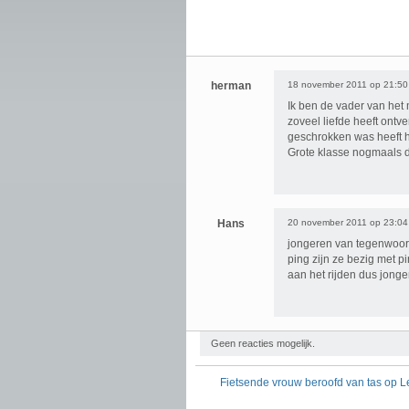
herman
18 november 2011 op 21:50
Ik ben de vader van het 
zoveel liefde heeft ontv
geschrokken was heeft h
Grote klasse nogmaals 
Hans
20 november 2011 op 23:04
jongeren van tegenwoordi
ping zijn ze bezig met p
aan het rijden dus jong
Geen reacties mogelijk.
Fietsende vrouw beroofd van tas op L