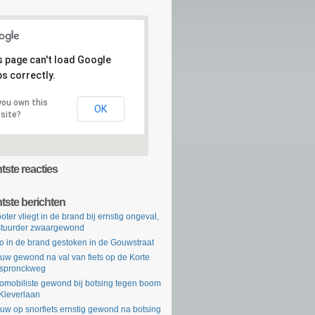
s page can't load Google
s correctly.
you own this
OK
site?
ste reacties
tste berichten
oter vliegt in de brand bij ernstig ongeval,
tuurder zwaargewond
o in de brand gestoken in de Gouwstraat
uw gewond na val van fiets op de Korte
rspronckweg
omobiliste gewond bij botsing tegen boom
Kleverlaan
uw op snorfiets ernstig gewond na botsing