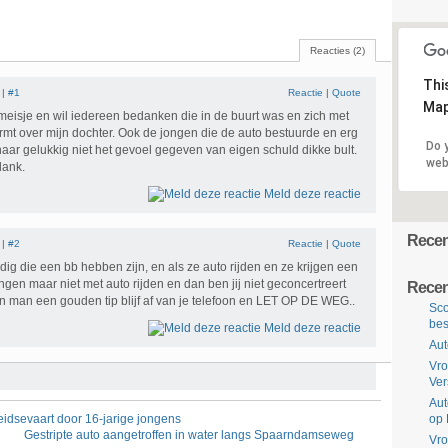
Reacties (2)
Thi
 |
#1
Reactie
|
Quote
Map
meisje en wil iedereen bedanken die in de buurt was en zich met
ermt over mijn dochter. Ook de jongen die de auto bestuurde en erg
Do 
aar gelukkig niet het gevoel gegeven van eigen schuld dikke bult.
web
dank.
Meld deze reactie
Recent
 |
#2
Reactie
|
Quote
g die een bb hebben zijn, en als ze auto rijden en ze krijgen een
ingen maar niet met auto rijden en dan ben jij niet geconcertreert
Recen
en man een gouden tip blijf af van je telefoon en LET OP DE WEG..
Sco
bes
Meld deze reactie
Aut
Vro
Ve
Aut
eidsevaart door 16-jarige jongens
op 
Gestripte auto aangetroffen in water langs Spaarndamseweg
Vro