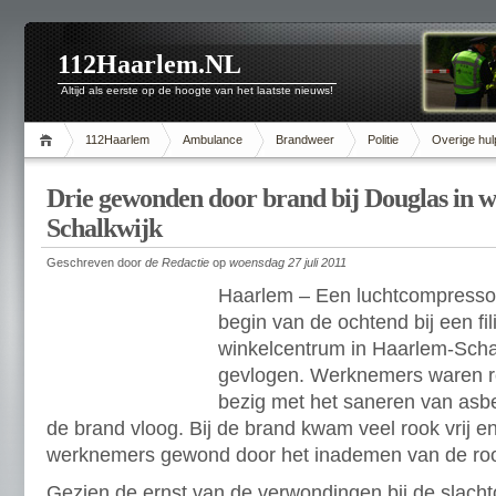
112Haarlem.NL
Altijd als eerste op de hoogte van het laatste nieuws!
112Haarlem
Ambulance
Brandweer
Politie
Overige hul
Drie gewonden door brand bij Douglas in 
Schalkwijk
Geschreven door
de Redactie
op
woensdag 27 juli 2011
Haarlem – Een luchtcompresso
begin van de ochtend bij een fil
winkelcentrum in Haarlem-Schal
gevlogen. Werknemers waren r
bezig met het saneren van asbe
de brand vloog. Bij de brand kwam veel rook vrij en
werknemers gewond door het inademen van de ro
Gezien de ernst van de verwondingen bij de slacht