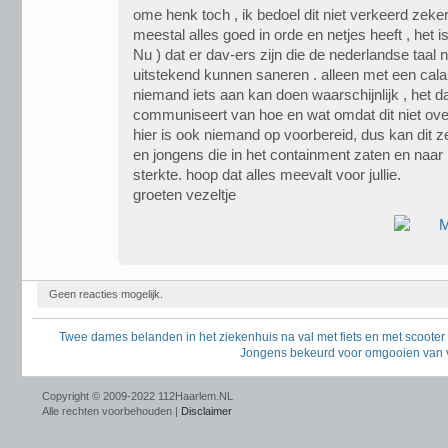
ome henk toch , ik bedoel dit niet verkeerd zeker
meestal alles goed in orde en netjes heeft , het i
Nu ) dat er dav-ers zijn die de nederlandse taal
uitstekend kunnen saneren . alleen met een cala
niemand iets aan kan doen waarschijnlijk , het dan
communiseert van hoe en wat omdat dit niet over
hier is ook niemand op voorbereid, dus kan dit zee
en jongens die in het containment zaten en naar
sterkte. hoop dat alles meevalt voor jullie.
groeten vezeltje
Geen reacties mogelijk.
Twee dames belanden in het ziekenhuis na val met fiets en met scooter
Jongens bekeurd voor omgooien van 
Copyright © 2009-2022 112Haarlem.NL
Alle rechten voorbehouden |
Disclaimer