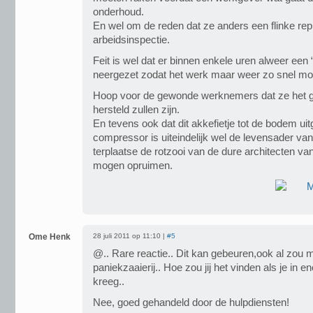
onderhoud.
En wel om de reden dat ze anders een flinke rep
arbeidsinspectie.
Feit is wel dat er binnen enkele uren alweer ee
neergezet zodat het werk maar weer zo snel mog
Hoop voor de gewonde werknemers dat ze het 
hersteld zullen zijn.
En tevens ook dat dit akkefietje tot de bodem ui
compressor is uiteindelijk wel de levensader va
terplaatse de rotzooi van de dure architecten van
mogen opruimen.
Ome Henk
28 juli 2011 op 11:10 |
#5
@.. Rare reactie.. Dit kan gebeuren,ook al zou m
paniekzaaierij.. Hoe zou jij het vinden als je in e
kreeg..
Nee, goed gehandeld door de hulpdiensten!