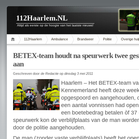
112Haarlem.NL
Altijd als eerste op de hoogte van het laatste nieuws!
112Haarlem
Ambulance
Brandweer
Politie
Overige hul
BETEX-team houdt na speurwerk twee ges
aan
Geschreven door
de Redactie
op
dinsdag 3 mei 2011
Haarlem – Het BETEX-team van 
Kennemerland heeft deze week
opgespoord en aangehouden, o
een aantal vonnissen had ope
een boetebedrag betalen òf 37 
speurwerk kon de verblijfplaats van de man worden
door de politie aangehouden.
De man (zonder vaste verblijfplaats) heeft het op