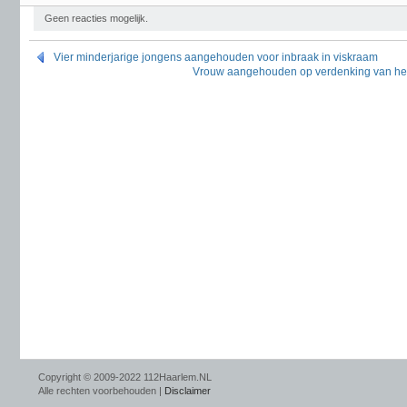
Geen reacties mogelijk.
Vier minderjarige jongens aangehouden voor inbraak in viskraam
Vrouw aangehouden op verdenking van het 
Copyright © 2009-2022 112Haarlem.NL
Alle rechten voorbehouden |
Disclaimer