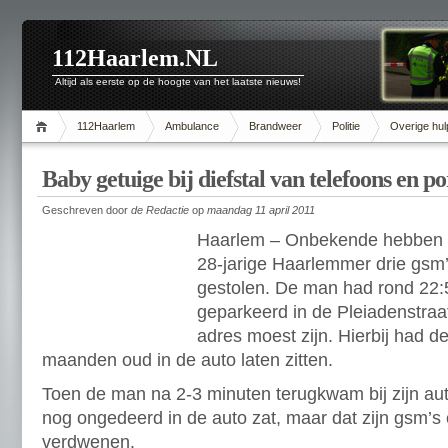
112Haarlem.NL
Altijd als eerste op de hoogte van het laatste nieuws!
112Haarlem
Ambulance
Brandweer
Politie
Overige hul
Baby getuige bij diefstal van telefoons en p
Geschreven door
de Redactie
op
maandag 11 april 2011
Haarlem – Onbekende hebben v
28-jarige Haarlemmer drie gsm
gestolen. De man had rond 22:5
geparkeerd in de Pleiadenstraa
adres moest zijn. Hierbij had d
maanden oud in de auto laten zitten.
Toen de man na 2-3 minuten terugkwam bij zijn auto
nog ongedeerd in de auto zat, maar dat zijn gsm’
verdwenen.