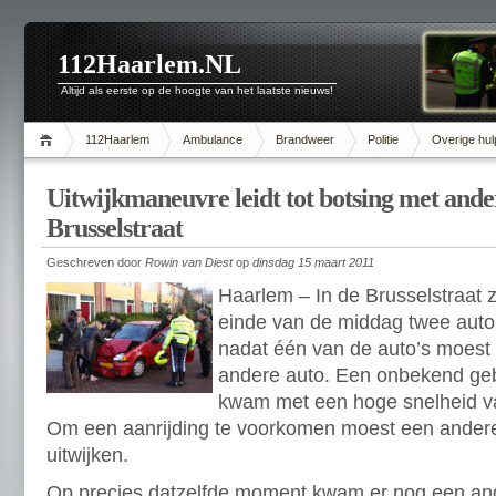
112Haarlem.NL
Altijd als eerste op de hoogte van het laatste nieuws!
112Haarlem
Ambulance
Brandweer
Politie
Overige hul
Uitwijkmaneuvre leidt tot botsing met ande
Brusselstraat
Geschreven door
Rowin van Diest
op
dinsdag 15 maart 2011
Haarlem – In de Brusselstraat z
einde van de middag twee auto’
nadat één van de auto’s moest 
andere auto. Een onbekend geb
kwam met een hoge snelheid va
Om een aanrijding te voorkomen moest een andere 
uitwijken.
Op precies datzelfde moment kwam er nog een an