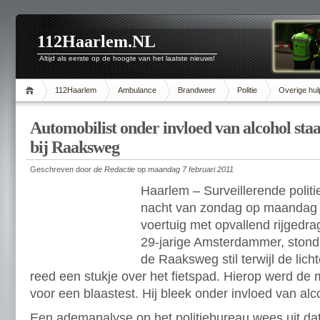
112Haarlem.NL
Altijd als eerste op de hoogte van het laatste nieuws!
112Haarlem
Ambulance
Brandweer
Politie
Overige hul
Automobilist onder invloed van alcohol staat
bij Raaksweg
Geschreven door
de Redactie
op
maandag 7 februari 2011
Haarlem – Surveillerende polit
nacht van zondag op maandag 
voertuig met opvallend rijgedra
29-jarige Amsterdammer, stond 
de Raaksweg stil terwijl de lich
reed een stukje over het fietspad. Hierop werd d
voor een blaastest. Hij bleek onder invloed van alco
Een ademanalyse op het politiebureau wees uit dat