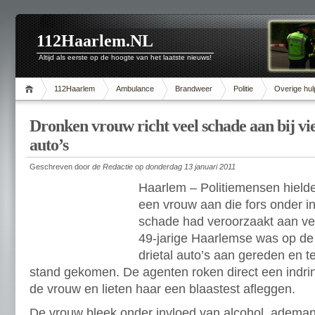
112Haarlem.NL
Altijd als eerste op de hoogte van het laatste nieuws!
112Haarlem
Ambulance
Brandweer
Politie
Overige hul
Dronken vrouw richt veel schade aan bij v
auto’s
Geschreven door
de Redactie
op
donderdag 13 januari 2011
Haarlem – Politiemensen hiel
een vrouw aan die fors onder in
schade had veroorzaakt aan ver
49-jarige Haarlemse was op de 
drietal auto’s aan gereden en te
stand gekomen. De agenten roken direct een indrin
de vrouw en lieten haar een blaastest afleggen.
De vrouw bleek onder invloed van alcohol, ademan