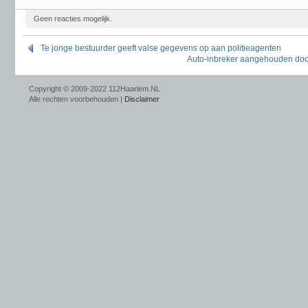
Geen reacties mogelijk.
Te jonge bestuurder geeft valse gegevens op aan politieagenten
Auto-inbreker aangehouden door
Copyright © 2009-2022 112Haarlem.NL
Alle rechten voorbehouden |
Disclaimer