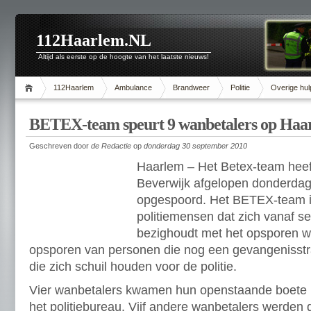
112Haarlem.NL
Altijd als eerste op de hoogte van het laatste nieuws!
112Haarlem
Ambulance
Brandweer
Politie
Overige hul
BETEX-team speurt 9 wanbetalers op Haa
Geschreven door
de Redactie
op
donderdag 30 september 2010
Haarlem – Het Betex-team heef
Beverwijk afgelopen donderda
opgespoord. Het BETEX-team i
politiemensen dat zich vanaf se
bezighoudt met het opsporen w
opsporen van personen die nog een gevangenisstra
die zich schuil houden voor de politie.
Vier wanbetalers kwamen hun openstaande boete 
het politiebureau. Vijf andere wanbetalers werden