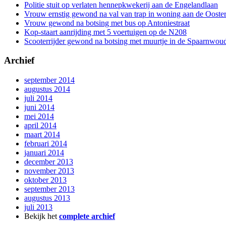
Politie stuit op verlaten hennepkwekerij aan de Engelandlaan
Vrouw ernstig gewond na val van trap in woning aan de Ooste
Vrouw gewond na botsing met bus op Antoniestraat
Kop-staart aanrijding met 5 voertuigen op de N208
Scooterrijder gewond na botsing met muurtje in de Spaarnwoud
Archief
september 2014
augustus 2014
juli 2014
juni 2014
mei 2014
april 2014
maart 2014
februari 2014
januari 2014
december 2013
november 2013
oktober 2013
september 2013
augustus 2013
juli 2013
Bekijk het
complete archief