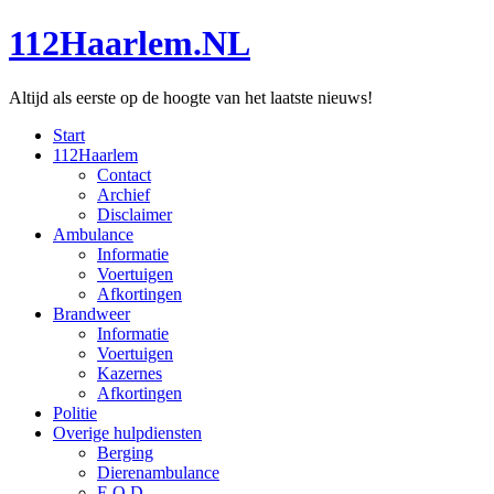
112Haarlem.NL
Altijd als eerste op de hoogte van het laatste nieuws!
Start
112Haarlem
Contact
Archief
Disclaimer
Ambulance
Informatie
Voertuigen
Afkortingen
Brandweer
Informatie
Voertuigen
Kazernes
Afkortingen
Politie
Overige hulpdiensten
Berging
Dierenambulance
E.O.D.