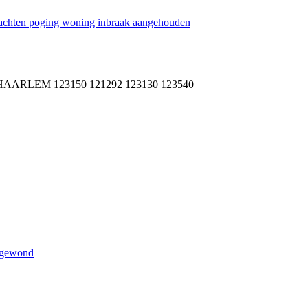
achten poging woning inbraak aangehouden
RLEM 123150 121292 123130 123540
argewond