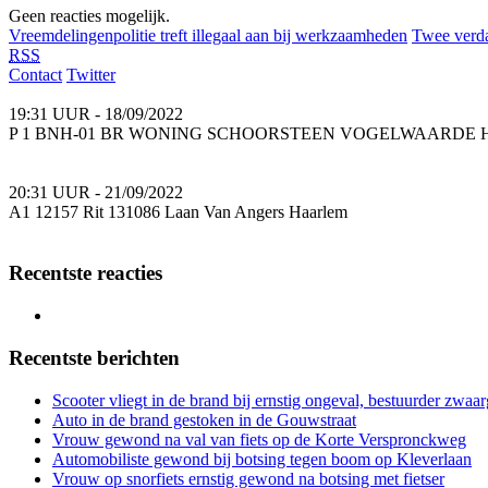
Geen reacties mogelijk.
Vreemdelingenpolitie treft illegaal aan bij werkzaamheden
Twee verd
RSS
Contact
Twitter
19:31 UUR - 18/09/2022
P 1 BNH-01 BR WONING SCHOORSTEEN VOGELWAARDE HAA
20:31 UUR - 21/09/2022
A1 12157 Rit 131086 Laan Van Angers Haarlem
Recentste reacties
Recentste berichten
Scooter vliegt in de brand bij ernstig ongeval, bestuurder zwa
Auto in de brand gestoken in de Gouwstraat
Vrouw gewond na val van fiets op de Korte Verspronckweg
Automobiliste gewond bij botsing tegen boom op Kleverlaan
Vrouw op snorfiets ernstig gewond na botsing met fietser