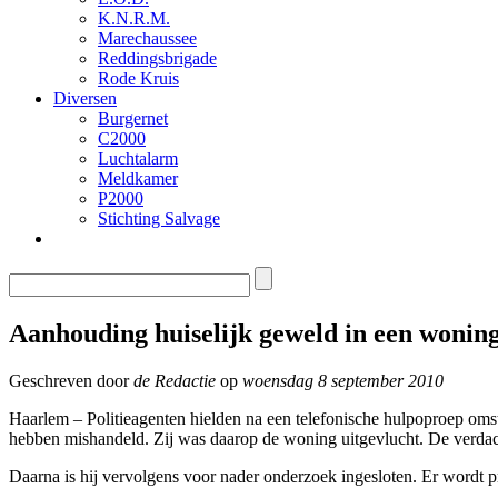
K.N.R.M.
Marechaussee
Reddingsbrigade
Rode Kruis
Diversen
Burgernet
C2000
Luchtalarm
Meldkamer
P2000
Stichting Salvage
Aanhouding huiselijk geweld in een wonin
Geschreven door
de Redactie
op
woensdag 8 september 2010
Haarlem – Politieagenten hielden na een telefonische hulpoproep omst
hebben mishandeld. Zij was daarop de woning uitgevlucht. De verdach
Daarna is hij vervolgens voor nader onderzoek ingesloten. Er wordt 