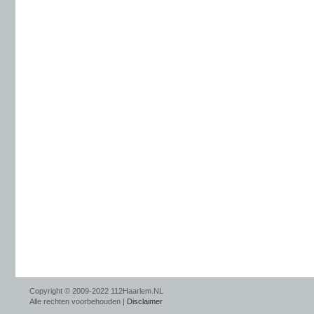
Copyright © 2009-2022 112Haarlem.NL
Alle rechten voorbehouden |
Disclaimer