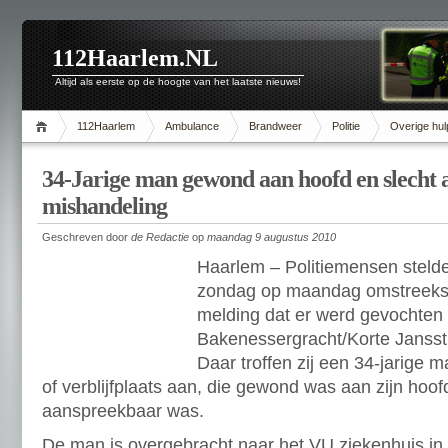
112Haarlem.NL
Altijd als eerste op de hoogte van het laatste nieuws!
112Haarlem
Ambulance
Brandweer
Politie
Overige hul
34-Jarige man gewond aan hoofd en slecht
mishandeling
Geschreven door
de Redactie
op
maandag 9 augustus 2010
Haarlem – Politiemensen stelde
zondag op maandag omstreeks 
melding dat er werd gevochten
Bakenessergracht/Korte Jansstr
Daar troffen zij een 34-jarige 
of verblijfplaats aan, die gewond was aan zijn hoof
aanspreekbaar was.
De man is overgebracht naar het VU ziekenhuis in 