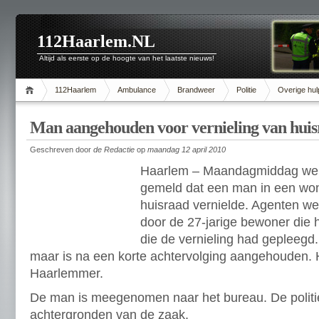
112Haarlem.NL
Altijd als eerste op de hoogte van het laatste nieuws!
112Haarlem
Ambulance
Brandweer
Politie
Overige hul
Man aangehouden voor vernieling van huis
Geschreven door
de Redactie
op
maandag 12 april 2010
Haarlem – Maandagmiddag wer
gemeld dat een man in een wo
huisraad vernielde. Agenten w
door de 27-jarige bewoner die
die de vernieling had gepleegd
maar is na een korte achtervolging aangehouden. H
Haarlemmer.
De man is meegenomen naar het bureau. De politi
achtergronden van de zaak.