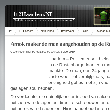
112Haarlem.NL
Altijd als eerste op de hoogte van het laatste nieuws!
112Haarlem
Ambulance
Brandweer
Politie
Overige hul
Amok makende man aangehouden op de Ru
Geschreven door
de Redactie
op
dinsdag 6 april 2010
Haarlem – Politiemensen hield
in de Rustenburgerlaan een ma
maakte. De man, een 34-jarig
vaste woon- of verblijfplaats, 
onenigheid gehad met zijn vrien
geslagen zou hebben.
De verdachte, die duidelijk onder invloed van alcoh
het zien van de agenten direct te schreeuwen en u
het adres van de agenten. Hij is aangehouden en 