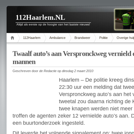
112Haarlem.NL
Altijd als eerste op de hoogte van het laatste nieuws!
112Haarlem
Ambulance
Brandweer
Politie
Overige hul
Twaalf auto’s aan Verspronckweg vernield 
mannen
Geschreven door
de Redactie
op
dinsdag 2 maart 2010
Haarlem – De politie kreeg di
22:30 uur een melding dat twe
Verspronckweg auto’s aan het 
tweetal zou daarna richting de 
twee knapen werden niet meer 
troffen de agenten zeker 12 vernielde auto’s aan.
een buurtonderzoek ingesteld.
Dit leverde het volgende signalement op: twee jo