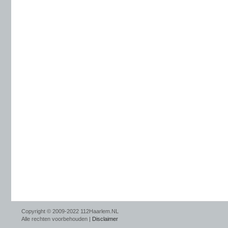
Copyright © 2009-2022 112Haarlem.NL
Alle rechten voorbehouden |
Disclaimer