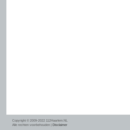
Copyright © 2009-2022 112Haarlem.NL
Alle rechten voorbehouden |
Disclaimer