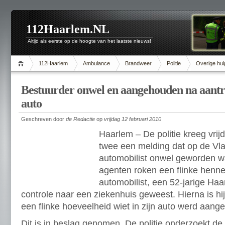
112Haarlem.NL
Altijd als eerste op de hoogte van het laatste nieuws!
112Haarlem
Ambulance
Brandweer
Politie
Overige hul
Bestuurder onwel en aangehouden na aantre
auto
Geschreven door
de Redactie
op
vrijdag 12 februari 2010
Haarlem – De politie kreeg vri
twee een melding dat op de V
automobilist onwel geworden wa
agenten roken een flinke henne
automobilist, een 52-jarige Haa
controle naar een ziekenhuis geweest. Hierna is 
een flinke hoeveelheid wiet in zijn auto werd aange
Dit is in beslag genomen. De politie onderzoekt de