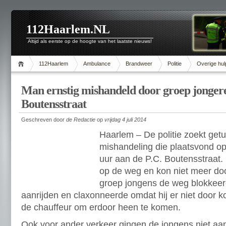
112Haarlem.NL
Altijd als eerste op de hoogte van het laatste nieuws!
112Haarlem
Ambulance
Brandweer
Politie
Overige hul
Man ernstig mishandeld door groep jongere
Boutensstraat
Geschreven door
de Redactie
op
vrijdag 4 juli 2014
Haarlem – De politie zoekt get
mishandeling die plaatsvond op 
uur aan de P.C. Boutensstraat.
op de weg en kon niet meer do
groep jongens de weg blokkee
aanrijden en claxonneerde omdat hij er niet door kon
de chauffeur om erdoor heen te komen.
Ook voor ander verkeer gingen de jongens niet aan