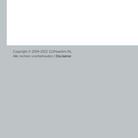
Copyright © 2009-2022 112Haarlem.NL
Alle rechten voorbehouden |
Disclaimer