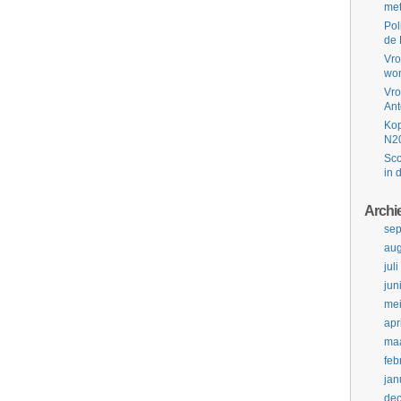
met
Pol
de 
Vro
won
Vro
Ant
Kop
N2
Sco
in 
Archi
se
aug
jul
jun
me
apr
maa
feb
jan
de