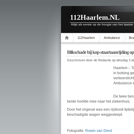
112Haarlem.NL
Altijd als eerste op de hoogte van het laatste
112Haarlem
Ambulance
Br
Blikschade bij kop-staartaanrijding 
Geschreven door
de Redactie
op
dinsdag 3 
Haarlem – T
in botsing g
verkeerslich
Ambulance en
.
De twee bes
beide hoefde mee naar het ziekenhuis.
Door het ongeval was een rijstrook tijdel
beschadigde wagen weggesleept.
Fotografie:
Rowin van Diest