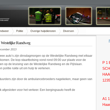
 nieuws!
andweer
Politie
Overige hulpdiensten
Diversen
op Westelijke Randweg
december 2013
wee auto’s zijn dinsdagmorgen op de Westelijke Randweg met elkaar
ekomen. De kop-staartbotsing vond rond 09:00 uur plaats voor de
P 1
ten op de kruising van de Westelijke Randweg en de Pijlslaan.
 politie rukte uit om hulp te verlenen.
SCH
HAA
tuurders zijn door de ambulancebroeders nagekeken, maar geen van
123
ijk afgesloten voor het verkeer. Een bergingsauto heeft de
A1 1
Haa