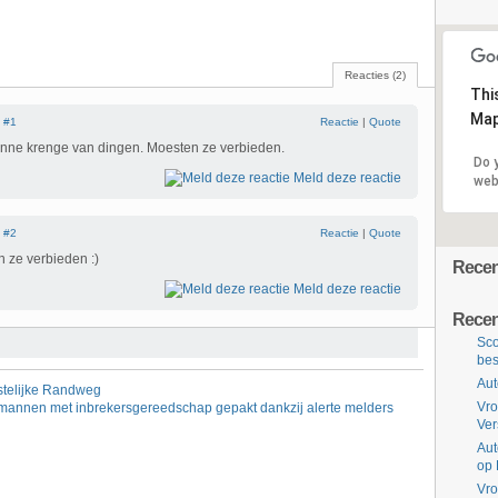
Reacties (2)
Thi
Map
|
#1
Reactie
|
Quote
enne krenge van dingen. Moesten ze verbieden.
Do 
Meld deze reactie
web
|
#2
Reactie
|
Quote
n ze verbieden :)
Recent
Meld deze reactie
Recen
Sco
bes
Aut
stelijke Randweg
Vro
 mannen met inbrekersgereedschap gepakt dankzij alerte melders
Ve
Aut
op 
Vro