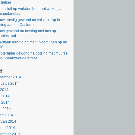
 fietser
itie stuit op verlaten hennepkwekerij aan
Engelandlaan
uw ernstig gewond na val van trap in
ing aan de Oostermoer
uw gewond na botsing met bus op
oniestraat
-staart aanrijding met 5 voertuigen op de
08
oterrijder gewond na botsing met muurtje
de Spaarnwouderstraat
ef
ptember 2014
ustus 2014
i 2014
i 2014
i 2014
il 2014
rt 2014
ruari 2014
uari 2014
cember 2013