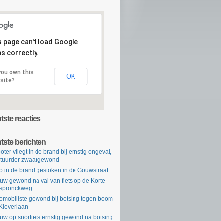
s page can't load Google
s correctly.
you own this
OK
site?
ste reacties
tste berichten
oter vliegt in de brand bij ernstig ongeval,
tuurder zwaargewond
o in de brand gestoken in de Gouwstraat
uw gewond na val van fiets op de Korte
rspronckweg
omobiliste gewond bij botsing tegen boom
Kleverlaan
uw op snorfiets ernstig gewond na botsing