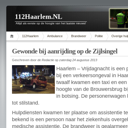
112Haarlem.NL
Altijd als eerste op de hoogte van het laatste nieuws!
112Haarlem
Ambulance
Brandweer
Politie
Overige hul
Gewonde bij aanrijding op de Zijlsingel
Geschreven door
de Redactie
op
zaterdag 24 augustus 2013
Haarlem – Vrijdagnacht is een
bij een verkeersongeval in Haa
twaalf kwamen een taxi en een
hoogte van de Brouwersbrug bij 
in botsing. De personenwagen 
tot stilstand.
Hulpdiensten kwamen ter plaatse om assistentie te
bekend is een persoon naar het ziekenhuis overge
medische assistentie. De brandweer is gealarmee