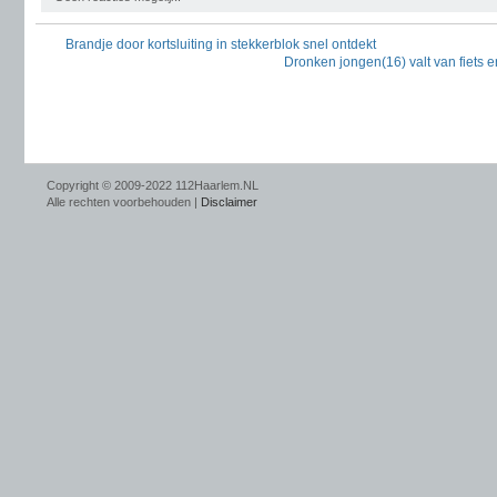
Brandje door kortsluiting in stekkerblok snel ontdekt
Dronken jongen(16) valt van fiets 
Copyright © 2009-2022 112Haarlem.NL
Alle rechten voorbehouden |
Disclaimer