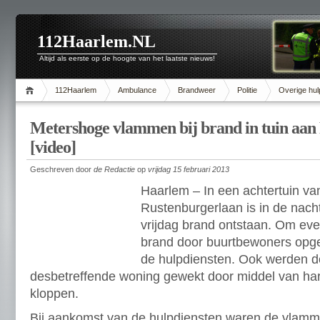
112Haarlem.NL
Altijd als eerste op de hoogte van het laatste nieuws!
112Haarlem
Ambulance
Brandweer
Politie
Overige hul
Metershoge vlammen bij brand in tuin aan
[video]
Geschreven door
de Redactie
op
vrijdag 15 februari 2013
Haarlem – In een achtertuin v
Rustenburgerlaan is in de nac
vrijdag brand ontstaan. Om ev
brand door buurtbewoners opg
de hulpdiensten. Ook werden 
desbetreffende woning gewekt door middel van har
kloppen.
Bij aankomst van de hulpdiensten waren de vlamm