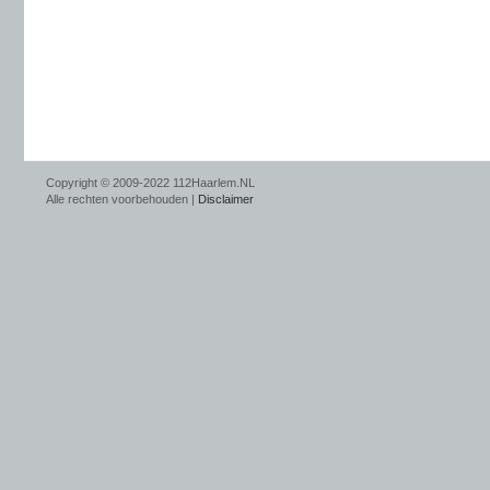
Copyright © 2009-2022 112Haarlem.NL
Alle rechten voorbehouden |
Disclaimer