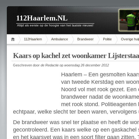
112Haarlem.NL
Altijd als eerste op de hoogte van het laatste nieuws!
112Haarlem
Ambulance
Brandweer
Politie
Overige hul
Kaars op kachel zet woonkamer Lijsterstaa
Geschreven door
de Redactie
op
woensdag 26 december 2012
Haarlem – Een gesmolten kaars
van tweede Kerstdag een woon
Noord vol met rook gezet. Een 
brandweer nadat de woonkamer i
met rook stond. Politieagenten
echtpaar, welke slecht ter been waren, vervolgens 
De brandweer was snel ter plaatse en heeft de wo
gecontroleerd. Een kaars welke op een gaskachel
en het kaarsvet was in een soort filter gaan zitten.