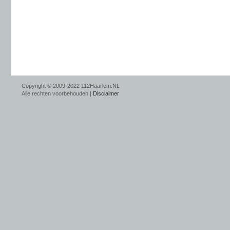
Copyright © 2009-2022 112Haarlem.NL
Alle rechten voorbehouden |
Disclaimer