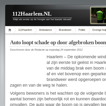
112Haarlem.NL
Altijd als eerste op de hoogte van het laatste nieuws!
112Haarlem
Ambulance
Brandweer
Politie
Overige hul
Auto loopt schade op door afgebroken bo
Geschreven door
de Redactie
op
maandag 24 september 2012
Haarlem – De opkomende wind
al zijn eerste tol geëist in Haa
van de middag brak een boom 
af en viel bovenop een gepark
brandweer werd opgeroepen om
zagen en van de weg te halen.
Volgens bewoners is het wachten op de volgende
aantal bomen zijn behoorlijk rot en kunnen daardo
omvallen. De auto waar de boom op is gevallen lie