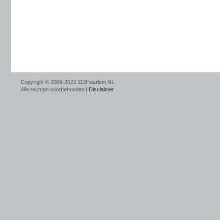
Copyright © 2009-2022 112Haarlem.NL
Alle rechten voorbehouden |
Disclaimer