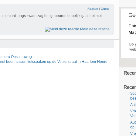
Reactie
|
Quote
 dat moment langs kwam zag het,gebeuren hopelijk gaat het met
Thi
Meld deze reactie
Map
Do 
web
 Camera Obscuraweg
met been tussen fietsspaken op de Velserstraat in Haarlem-Noord
Recent
Recen
Sco
bes
Aut
Vro
Ve
Aut
op 
Vro