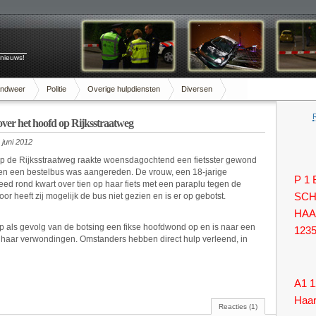
 nieuws!
andweer
Politie
Overige hulpdiensten
Diversen
 over het hoofd op Rijksstraatweg
juni 2012
p de Rijksstraatweg raakte woensdagochtend een fietsster gewond
gen een bestelbus was aangereden. De vrouw, een 18-jarige
P 1
ed rond kwart over tien op haar fiets met een paraplu tegen de
or heeft zij mogelijk de bus niet gezien en is er op gebotst.
SCH
HAA
p als gevolg van de botsing een fikse hoofdwond op en is naar een
123
 haar verwondingen. Omstanders hebben direct hulp verleend, in
A1 1
Haa
Reacties (1)