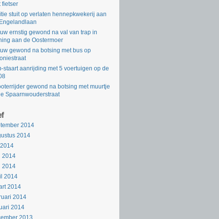
 fietser
itie stuit op verlaten hennepkwekerij aan
Engelandlaan
uw ernstig gewond na val van trap in
ing aan de Oostermoer
uw gewond na botsing met bus op
oniestraat
-staart aanrijding met 5 voertuigen op de
08
oterrijder gewond na botsing met muurtje
de Spaarnwouderstraat
ef
ptember 2014
ustus 2014
i 2014
i 2014
i 2014
il 2014
rt 2014
ruari 2014
uari 2014
cember 2013