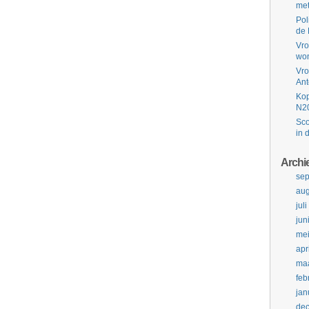
met
Pol
de 
Vro
won
Vro
Ant
Kop
N2
Sco
in 
Archi
se
aug
jul
jun
me
apr
maa
feb
jan
de