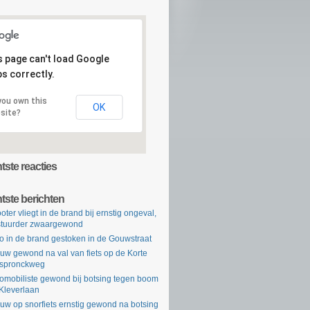
s page can't load Google
s correctly.
you own this
OK
site?
ste reacties
tste berichten
oter vliegt in de brand bij ernstig ongeval,
tuurder zwaargewond
o in de brand gestoken in de Gouwstraat
uw gewond na val van fiets op de Korte
rspronckweg
omobiliste gewond bij botsing tegen boom
Kleverlaan
uw op snorfiets ernstig gewond na botsing