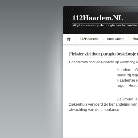
112Haarlem.NL
Altijd als eerste op de hoogte van het laatste
112Haarlem
Ambulance
Br
Fietsster ziet door paraplu bestelbusje
Geschreven door
de Redactie
op
woensdag 6 
Haarlem – O
nadat zij te
Haarlemse re
regen. Hierdo
.
De vrouw lie
ziekenhuis vervoerd ter behandeling van
afwachting van de ambulance.