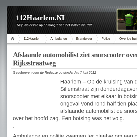
112Haarlem.NL
Altijd als eerste op de hoogte van het laatste nieuws!
112Haarlem
Ambulance
Brandweer
Politie
Overige hul
Afslaande automobilist ziet snorscooter ove
Rijksstraatweg
Geschreven door
de Redactie
op
donderdag 7 juni 2012
Haarlem – Op de kruising van d
Sillemstraat zijn donderdagavo
snorscooter met elkaar in bots
ongeval vond rond half tien pla
afslaande automobilist de snors
over het hoofd zag. Een botsing was het volg.
.
Ambulance en politie kwamen ter plaatse om aan d