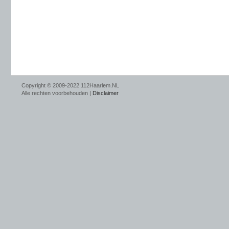
Copyright © 2009-2022 112Haarlem.NL
Alle rechten voorbehouden |
Disclaimer