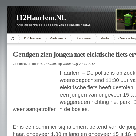
112Haarlem.NL
Altijd als eerste op de hoogte van het laatste nieuws!
112Haarlem
Ambulance
Brandweer
Politie
Overige hul
Getuigen zien jongen met elektische fiets 
Geschreven door
de Redactie
op
woensdag 2 mei 2012
Haarlem – De politie is op zoe
woensdagochtend 11:30 uur v
elektrische fiets heeft gestole
een jongen van ongeveer 15 a 1
weggereden richting het park. D
weer aangetroffen in de bosjes.
.
Er is een summier signalement bekend van de jonge
haar, ongeveer 1.80 m lang en ongeveer 15 a 16 ja