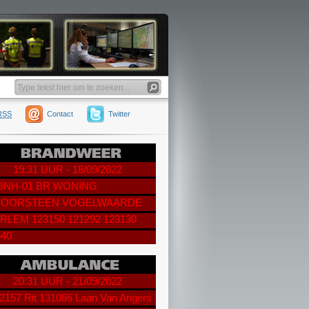
RSS
Contact
Twitter
19:31 UUR - 18/09/2022
 BNH-01 BR WONING
OORSTEEN VOGELWAARDE
RLEM 123150 121292 123130
540
20:31 UUR - 21/09/2022
2157 Rit 131086 Laan Van Angers