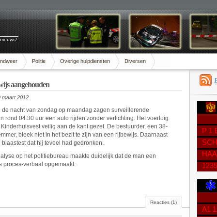
 nieuws!
andweer
Politie
Overige hulpdiensten
Diversen
ewijs aangehouden
 maart 2012
n de nacht van zondag op maandag zagen surveillerende
n rond 04:30 uur een auto rijden zonder verlichting. Het voertuig
Kinderhuisvest veilig aan de kant gezet. De bestuurder, een 38-
P 1
mmer, bleek niet in het bezit te zijn van een rijbewijs. Daarnaast
SCH
n blaastest dat hij teveel had gedronken.
HAA
yse op het politiebureau maakte duidelijk dat de man een
is proces-verbaal opgemaakt.
123
Reacties (1)
A1 1