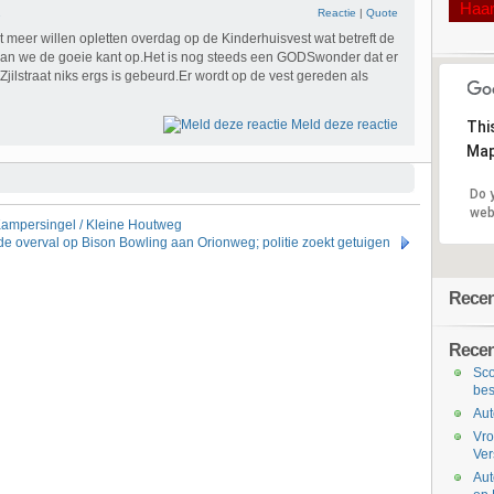
Haa
1
Reactie
|
Quote
 meer willen opletten overdag op de Kinderhuisvest wat betreft de
aan we de goeie kant op.Het is nog steeds een GODSwonder dat er
/Zjilstraat niks ergs is gebeurd.Er wordt op de vest gereden als
Meld deze reactie
Thi
Map
Do 
web
ampersingel / Kleine Houtweg
 overval op Bison Bowling aan Orionweg; politie zoekt getuigen
Recent
Recen
Sco
bes
Aut
Vro
Ve
Aut