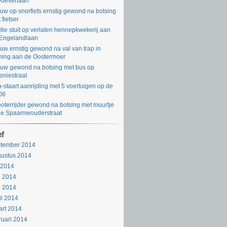
Kleverlaan
uw op snorfiets ernstig gewond na botsing
 fietser
itie stuit op verlaten hennepkwekerij aan
Engelandlaan
uw ernstig gewond na val van trap in
ing aan de Oostermoer
uw gewond na botsing met bus op
oniestraat
-staart aanrijding met 5 voertuigen op de
08
oterrijder gewond na botsing met muurtje
de Spaarnwouderstraat
ef
ptember 2014
ustus 2014
i 2014
i 2014
i 2014
il 2014
rt 2014
ruari 2014