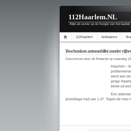
112Haarlem.NL
Altijd als eerste op de hoogte van het laatste
112Haarlem
Ambulance
Br
Beschonken automobilist zonder rijb
Geschreven door
de Redactie
op
maandag 19
Haarlem – I
politiemense
werd aan de 
jarige Haarle
bleek uit ee
Een ademanal
promillage had van 1.47. Tegen de man 