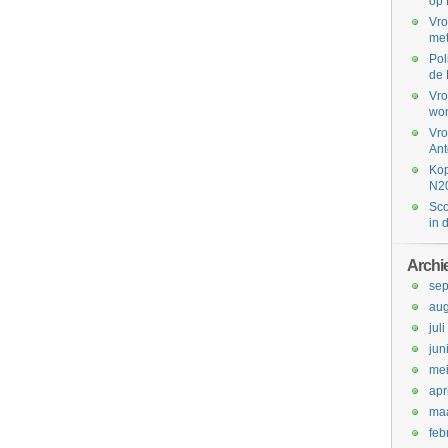
op 
Vro
met
Pol
de 
Vro
won
Vro
Ant
Kop
N2
Sco
in 
Archi
se
aug
jul
jun
me
apr
maa
feb