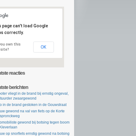
s page can't load Google
s correctly.
you own this
OK
site?
ste reacties
tste berichten
oter vliegt in de brand bij ernstig ongeval,
tuurder zwaargewond
o in de brand gestoken in de Gouwstraat
uw gewond na val van fiets op de Korte
rspronckweg
omobiliste gewond bij botsing tegen boom
Kleverlaan
uw op snorfiets ernstig gewond na botsing