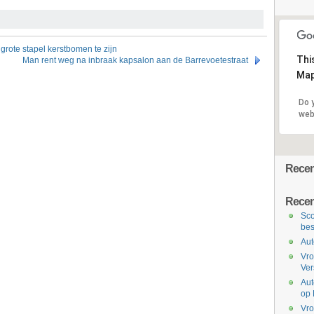
grote stapel kerstbomen te zijn
Thi
Man rent weg na inbraak kapsalon aan de Barrevoetestraat
Map
Do 
web
Recent
Recen
Sco
bes
Aut
Vro
Ve
Aut
op 
Vro