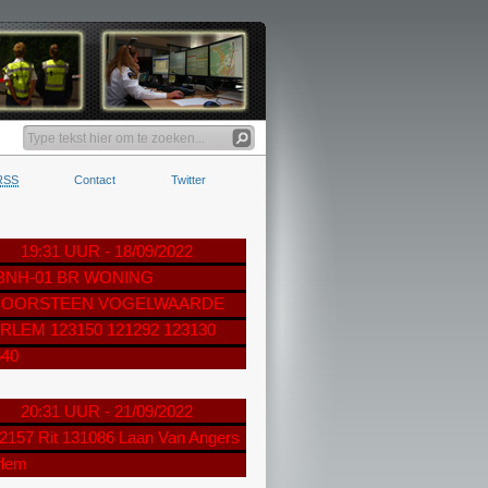
RSS
Contact
Twitter
19:31 UUR - 18/09/2022
 BNH-01 BR WONING
OORSTEEN VOGELWAARDE
RLEM 123150 121292 123130
540
20:31 UUR - 21/09/2022
2157 Rit 131086 Laan Van Angers
rlem