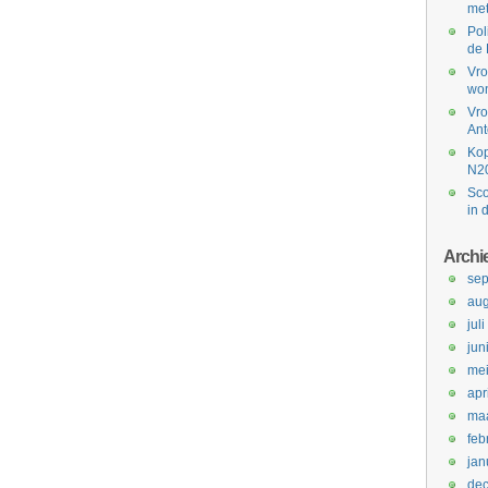
met
Pol
de 
Vro
won
Vro
Ant
Kop
N2
Sco
in 
Archi
se
aug
jul
jun
me
apr
maa
feb
jan
de