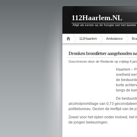
112Haarlem.NL
Altijd als eerste op de hoogte van het laatste
112Haarlem
Ambulance
Br
Dronken bromfietser aangehouden na k
Geschreven door
de Redactie
op
vrijdag 6 ja
Haarlem – P
snelheid een
de bestuurde
korte achter
langs de ka
De bestuurd
alcoholpromillage van 0,73 geconstatee
politiebureau. Gezien de leeftijd van de
Zowel voor het rijden onder invloed, het 
de jongen bekeuringen.