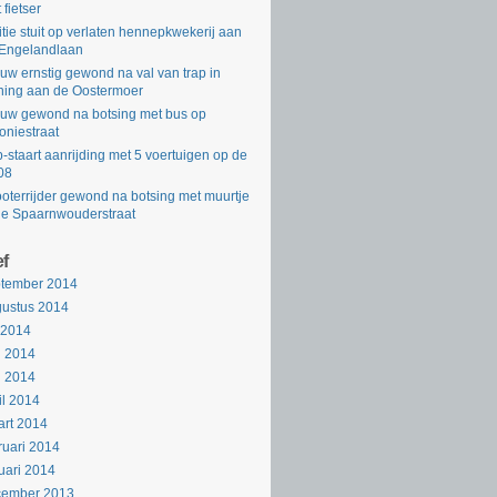
 fietser
itie stuit op verlaten hennepkwekerij aan
Engelandlaan
uw ernstig gewond na val van trap in
ing aan de Oostermoer
uw gewond na botsing met bus op
oniestraat
-staart aanrijding met 5 voertuigen op de
08
oterrijder gewond na botsing met muurtje
de Spaarnwouderstraat
ef
ptember 2014
ustus 2014
i 2014
i 2014
i 2014
il 2014
rt 2014
ruari 2014
uari 2014
cember 2013