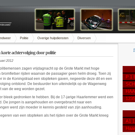
 nieuws!
andweer
Politie
Overige hulpdiensten
Diversen
orte achtervolging door politie
nuari 2012
olitiemensen zagen vrijdagnacht op de Grote Markt met hoge
 bromfietser rijden waarvan de passagier geen helm droeg. Toen zij
P 1
r in de Koningstraat een stopteken gaven, negeerde deze dit en een
volging ontstond. De bestuurder kon uiteindelijk op de Wagenweg
SCH
nt van de weg worden gezet.
HAA
er bleek gedronken te hebben. Bij de 17-jarige Haarlemmer werd een
123
rd. De jongen is aangehouden en overgebracht naar een
 jongen werd zijn moeder in kennis gesteld van zijn aanhouding.
negeren van een stopteken als het rijden over de Grote Markt kreeg
A1 1
Haa