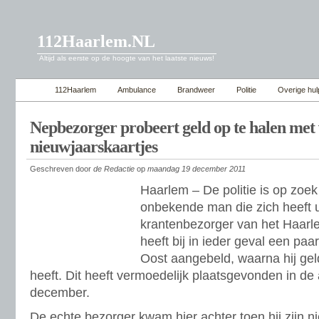
112Haarlem.NL
Altijd als eerste op de hoogte van het laatste nieuws!
112Haarlem
Ambulance
Brandweer
Politie
Overige hul
Nepbezorger probeert geld op te halen met 
nieuwjaarskaartjes
Geschreven door
de Redactie
op
maandag 19 december 2011
Haarlem – De politie is op zoe
onbekende man die zich heeft 
krantenbezorger van het Haar
heeft bij in ieder geval een pa
Oost aangebeld, waarna hij gel
heeft. Dit heeft vermoedelijk plaatsgevonden in d
december.
De echte bezorger kwam hier achter toen hij zijn ni