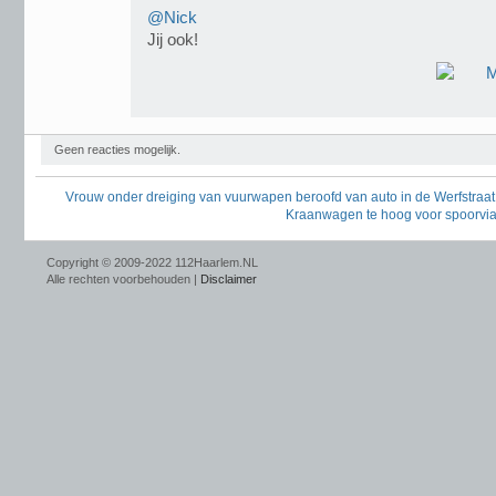
@Nick
Jij ook!
Geen reacties mogelijk.
Vrouw onder dreiging van vuurwapen beroofd van auto in de Werfstraat
Kraanwagen te hoog voor spoorvia
Copyright © 2009-2022 112Haarlem.NL
Alle rechten voorbehouden |
Disclaimer